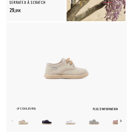
30,
(-15%)
SERRATEX À SCRATCH
35,
55€
95€
29,
95€
(9 COULEURS)
PLUS D'INFORMATION