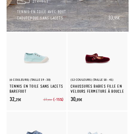
21
43
TENNIS EN TOILE AVEC BOUT
33,
CAOUTCHOUC SANS LACETS
95€
(6 COULEURS) (TAILLE 19 - 30)
(12 COULEURS) (TAILLE 18 - 41)
TENNIS EN TOILE SANS LACETS
CHAUSSURES BABIES FILLE EN
BAREFOOT
VELOURS FERMETURE À BOUCLE
32,
30,
(-15%)
37,
25€
95€
95€