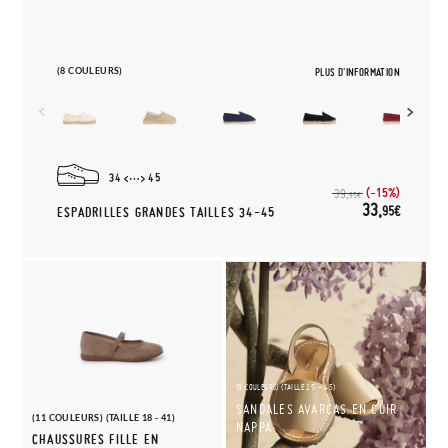
(8 COULEURS)
PLUS D'INFORMATION
34
45
(-15%)
39,
95€
33,
95€
ESPADRILLES GRANDES TAILLES 34-45
(9 COULEURS) (TAILLE 25 - 45)
SANDALES AVARCAS EN CUIR
(11 COULEURS) (TAILLE 18 - 41)
NAPPA
CHAUSSURES FILLE EN