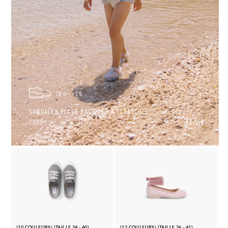
19
29
SANDALES PLAGE BASIQUES À SCRATCH
31,
TOBBY
95€
(10 COULEURS) (TAILLE 24 - 40)
(12 COULEURS) (TAILLE 26 - 41)