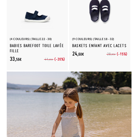
(4 COULEURS) (TAILLE 22 - 30)
(9 COULEURS) (TAILLE 18 - 32)
BABIES BAREFOOT TOILE LAVÉE
BASKETS ENFANT AVEC LACETS
FILLE
24,
(-15%)
28,
60€
95€
33,
(-20%)
41,
56€
95€