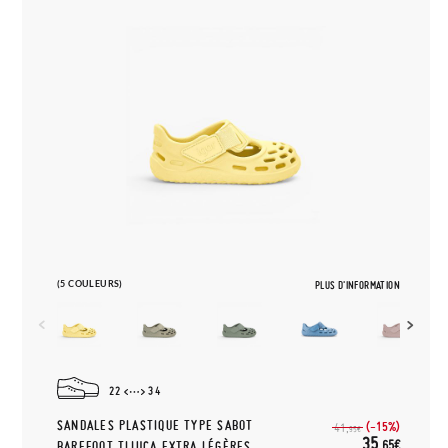
(5 COULEURS)
PLUS D'INFORMATION
22
34
SANDALES PLASTIQUE TYPE SABOT
(-15%)
41,
95€
35,
65€
BAREFOOT TIJUCA EXTRA LÉGÈRES