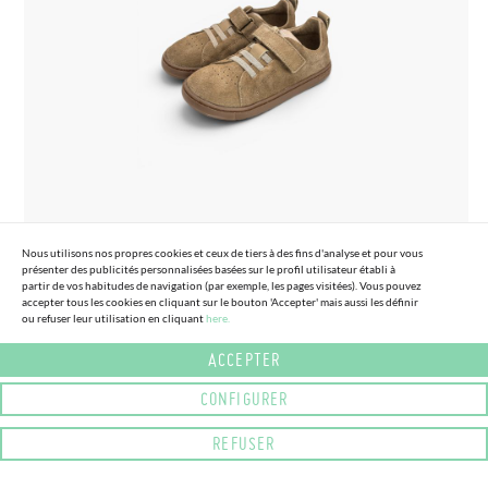
(2 COULEURS)
PLUS D'INFORMATION
Nous utilisons nos propres cookies et ceux de tiers à des fins d'analyse et pour vous
présenter des publicités personnalisées basées sur le profil utilisateur établi à
partir de vos habitudes de navigation (par exemple, les pages visitées). Vous pouvez
accepter tous les cookies en cliquant sur le bouton 'Accepter' mais aussi les définir
ou refuser leur utilisation en cliquant
here.
27
33
ACCEPTER
BASKETS BLANDITOS SUÈDE GRANDES
CONFIGURER
70,
95€
TAILLES
REFUSER