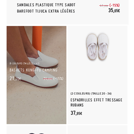
SANDALES PLASTIQUE TYPE SABOT
(-15%)
41,
95€
35,
65€
BAREFOOT TIJUCA EXTRA LÉGÈRES
(9 COULEURS) (TAILLE 22 - 42)
BASKETS KUNG-FU CAMPING
21,
(-15%)
24,
20€
95€
(2 COULEURS) (TAILLE 20 - 36)
ESPADRILLES EFFET TRESSAGE
RUBANS
37,
95€