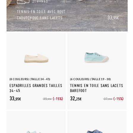
21
43
TENNIS EN TOILE AVEC BOUT
33,
CAOUTCHOUC SANS LACETS
95€
(8 COULEURS) (TAILLE 34 - 45)
(6 COULEURS) (TAILLE 19 - 30)
ESPADRILLES GRANDES TAILLES
TENNIS EN TOILE SANS LACETS
34-45
BAREFOOT
33,
32,
(-15%)
(-15%)
39,
37,
95€
25€
95€
95€