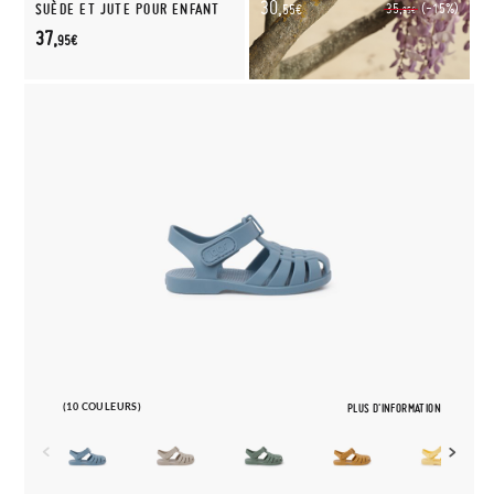
30,
(-15%)
SUÈDE ET JUTE POUR ENFANT
35,
55€
95€
37,
95€
(10 COULEURS)
PLUS D'INFORMATION