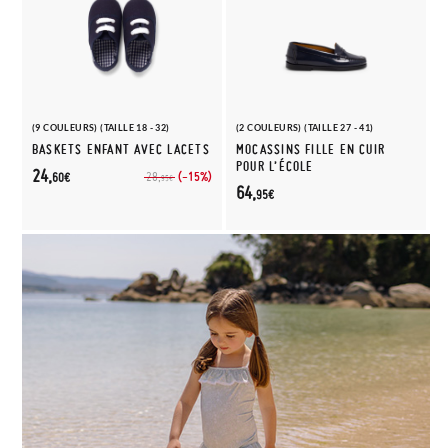
(9 COULEURS) (TAILLE 18 - 32)
(2 COULEURS) (TAILLE 27 - 41)
BASKETS ENFANT AVEC LACETS
MOCASSINS FILLE EN CUIR
POUR L’ÉCOLE
24,
(-15%)
28,
60€
95€
64,
95€