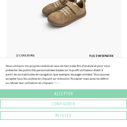
(2 COULEURS)
PLUS D'INFORMATION
Nous utilisons nos propres cookies et ceux de tiers à des fins d'analyse et pour vous
présenter des publicités personnalisées basées sur le profil utilisateur établi à
partir de vos habitudes de navigation (par exemple, les pages visitées). Vous pouvez
accepter tous les cookies en cliquant sur le bouton 'Accepter' mais aussi les définir
ou refuser leur utilisation en cliquant
here.
27
33
ACCEPTER
BASKETS BLANDITOS SUÈDE GRANDES
70,
95€
TAILLES
CONFIGURER
REFUSER