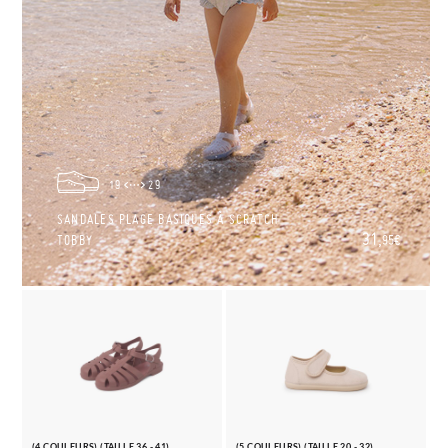
19
29
SANDALES PLAGE BASIQUES À SCRATCH
31,
TOBBY
95€
(4 COULEURS) (TAILLE 36 - 41)
(5 COULEURS) (TAILLE 20 - 32)