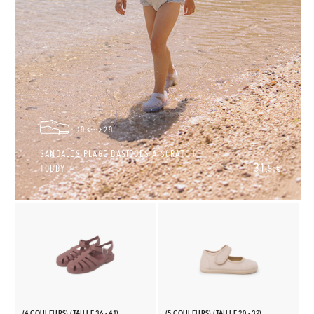
19
29
SANDALES PLAGE BASIQUES À SCRATCH
31,
TOBBY
95€
(4 COULEURS) (TAILLE 36 - 41)
(5 COULEURS) (TAILLE 20 - 32)