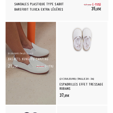
SANDALES PLASTIQUE TYPE SABOT
(-15%)
41,
95€
35,
65€
BAREFOOT TIJUCA EXTRA LÉGÈRES
(9 COULEURS) (TAILLE 22 - 42)
BASKETS KUNG-FU CAMPING
21,
(-15%)
24,
20€
95€
(2 COULEURS) (TAILLE 20 - 36)
ESPADRILLES EFFET TRESSAGE
RUBANS
37,
95€