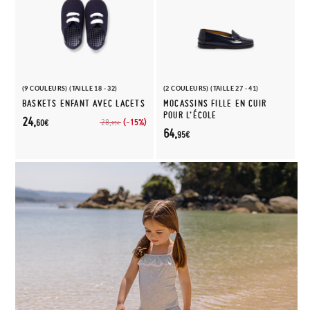
(9 COULEURS) (TAILLE 18 - 32)
(2 COULEURS) (TAILLE 27 - 41)
BASKETS ENFANT AVEC LACETS
MOCASSINS FILLE EN CUIR
POUR L’ÉCOLE
24,
(-15%)
28,
60€
95€
64,
95€