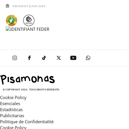
QUESTIONS FRÉQUENTES
GUIDE DE TAILLES
VIREMENT BANCAIRE
SOLDES
© COPYRIGHT 2024. TOUS DROITS RÉSERVÉS.
Cookie Policy
Esenciales
Estadísticas
Publicitarias
Politique de Confidentialité
Cookie Policy