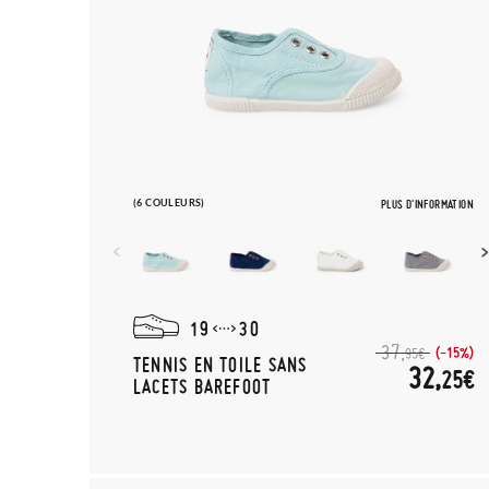
(6 COULEURS)
PLUS D'INFORMATION
19
30
37,
(-15%)
95€
TENNIS EN TOILE SANS
32,
25€
LACETS BAREFOOT