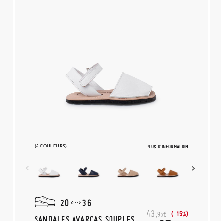
(6 COULEURS)
PLUS D'INFORMATION
20
36
43,
(-15%)
95€
SANDALES AVARCAS SOUPLES