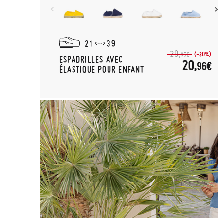
21
39
29,
(-30%)
95€
ESPADRILLES AVEC
20,
96€
ÉLASTIQUE POUR ENFANT