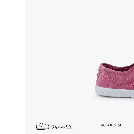
(8 COULEURS)
24
43