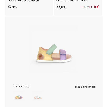
FERMETURE À SCRATCH
CAOUTCHOUC ENFANTS
32,
28,
(-15%)
33,
95€
85€
95€
(2 COULEURS)
PLUS D'INFORMATION