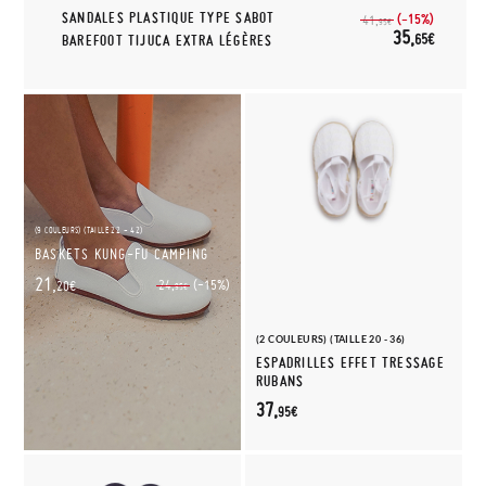
SANDALES PLASTIQUE TYPE SABOT
(-15%)
41,
95€
35,
65€
BAREFOOT TIJUCA EXTRA LÉGÈRES
(9 COULEURS) (TAILLE 22 - 42)
BASKETS KUNG-FU CAMPING
21,
(-15%)
24,
20€
95€
(2 COULEURS) (TAILLE 20 - 36)
ESPADRILLES EFFET TRESSAGE
RUBANS
37,
95€