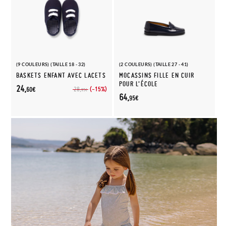
(9 COULEURS) (TAILLE 18 - 32)
(2 COULEURS) (TAILLE 27 - 41)
BASKETS ENFANT AVEC LACETS
MOCASSINS FILLE EN CUIR
POUR L’ÉCOLE
24,
(-15%)
28,
60€
95€
64,
95€