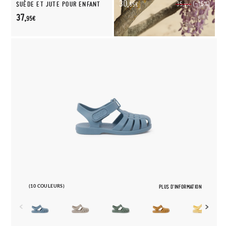
30,
(-15%)
SUÈDE ET JUTE POUR ENFANT
35,
55€
95€
37,
95€
(10 COULEURS)
PLUS D'INFORMATION