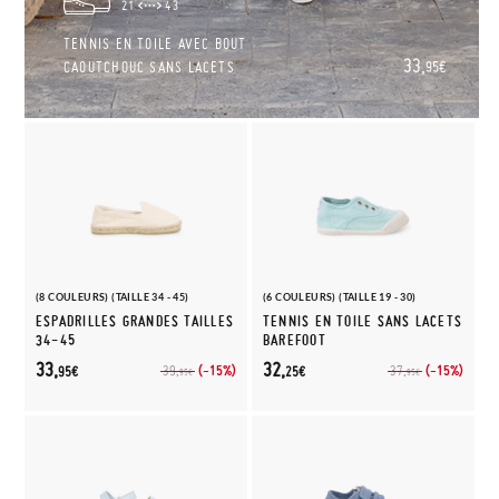
21
43
TENNIS EN TOILE AVEC BOUT
33,
CAOUTCHOUC SANS LACETS
95€
(8 COULEURS) (TAILLE 34 - 45)
(6 COULEURS) (TAILLE 19 - 30)
ESPADRILLES GRANDES TAILLES
TENNIS EN TOILE SANS LACETS
34-45
BAREFOOT
33,
32,
(-15%)
(-15%)
39,
37,
95€
25€
95€
95€