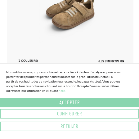
(2 COULEURS)
PLUS D'INFORMATION
Nous utilisons nos propres cookies et ceux de tiers à des fins d'analyse et pour vous
présenter des publicités personnalisées basées sur le profil utilisateur établi à
partir de vos habitudes de navigation (par exemple, les pages visitées). Vous pouvez
accepter tous les cookies en cliquant sur le bouton 'Accepter' mais aussi les définir
ou refuser leur utilisation en cliquant
here.
27
33
ACCEPTER
BASKETS BLANDITOS SUÈDE GRANDES
70,
95€
TAILLES
CONFIGURER
REFUSER