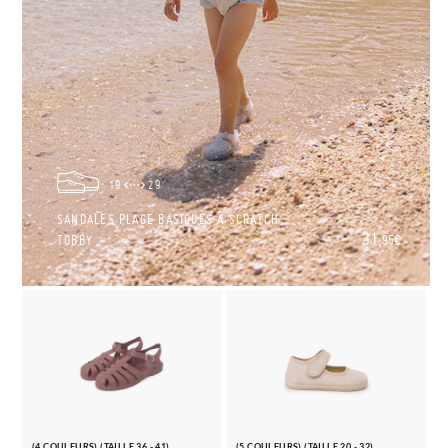
19
29
SANDALES PLAGE BASIQUES À SCRATCH
31,
TOBBY
95€
(4 COULEURS) (TAILLE 36 - 41)
(5 COULEURS) (TAILLE 20 - 32)