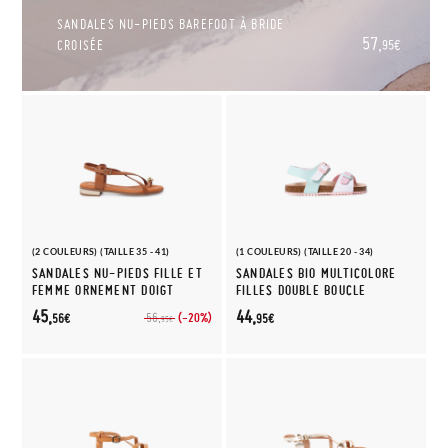
SANDALES NU-PIEDS BAREFOOT À BRIDE
57,
CROISÉE
95€
(2 COULEURS) (TAILLE 35 - 41)
(1 COULEURS) (TAILLE 20 - 34)
SANDALES NU-PIEDS FILLE ET
SANDALES BIO MULTICOLORE
FEMME ORNEMENT DOIGT
FILLES DOUBLE BOUCLE
45,
44,
(-20%)
56,
56€
95€
95€