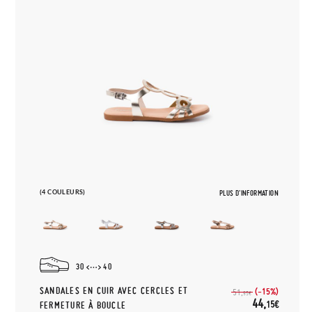
(4 COULEURS)
PLUS D'INFORMATION
30
40
SANDALES EN CUIR AVEC CERCLES ET
(-15%)
51,
95€
44,
15€
FERMETURE À BOUCLE