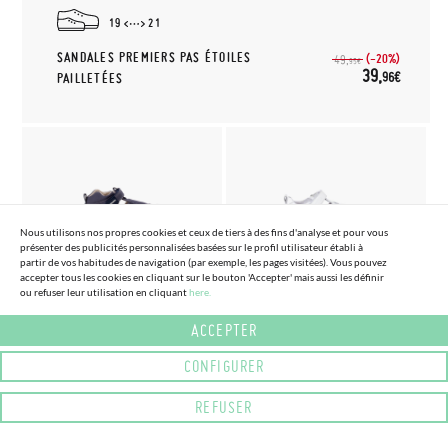
19
21
SANDALES PREMIERS PAS ÉTOILES
(-20%)
49,
95€
39,
96€
PAILLETÉES
Nous utilisons nos propres cookies et ceux de tiers à des fins d'analyse et pour vous
présenter des publicités personnalisées basées sur le profil utilisateur établi à
partir de vos habitudes de navigation (par exemple, les pages visitées). Vous pouvez
accepter tous les cookies en cliquant sur le bouton 'Accepter' mais aussi les définir
(3 COULEURS) (TAILLE 19 - 24)
(2 COULEURS) (TAILLE 26 - 34)
ou refuser leur utilisation en cliquant
here.
SANDALES SPORTIVES À
SANDALES SPORT BLANDITOS
FERMETURE À SCRATCH
CUIR ENFANT
ACCEPTER
51,
68,
95€
95€
CONFIGURER
REFUSER