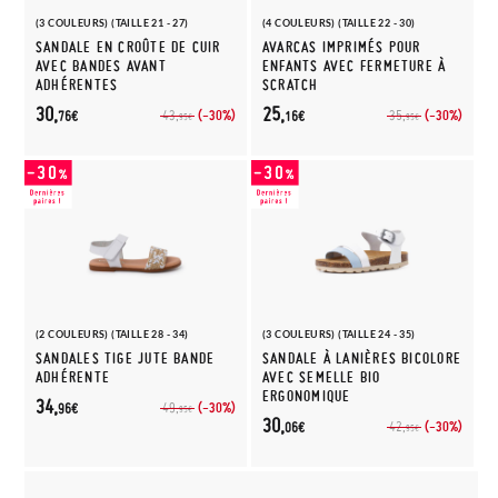
(3 COULEURS) (TAILLE 21 - 27)
(4 COULEURS) (TAILLE 22 - 30)
SANDALE EN CROÛTE DE CUIR
AVARCAS IMPRIMÉS POUR
AVEC BANDES AVANT
ENFANTS AVEC FERMETURE À
ADHÉRENTES
SCRATCH
30,
25,
(-30%)
(-30%)
43,
35,
76€
16€
95€
95€
(2 COULEURS) (TAILLE 28 - 34)
(3 COULEURS) (TAILLE 24 - 35)
SANDALES TIGE JUTE BANDE
SANDALE À LANIÈRES BICOLORE
ADHÉRENTE
AVEC SEMELLE BIO
ERGONOMIQUE
34,
(-30%)
49,
96€
95€
30,
(-30%)
42,
06€
95€