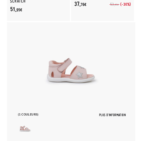
SCRATCH
37,
(-30%)
53,
76€
95€
51,
95€
(1 COULEURS)
PLUS D'INFORMATION