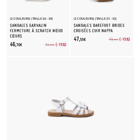
(2 COULEURS) (TAILLE 26 - 30)
(2 COULEURS) (TAILLE 25 - 32)
SANDALES GARVALIN
SANDALES BAREFOOT BRIDES
FERMETURE À SCRATCH NŒUD
CROISÉES CUIR NAPPA
CŒURS
47,
(-15%)
55,
55€
95€
46,
(-15%)
54,
70€
95€