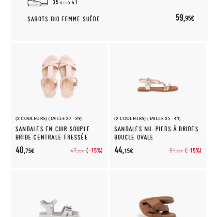
35
41
59,
95€
SABOTS BIO FEMME SUÉDE
(3 COULEURS) (TAILLE 27 - 39)
(2 COULEURS) (TAILLE 35 - 41)
SANDALES EN CUIR SOUPLE
SANDALES NU-PIEDS À BRIDES
BRIDE CENTRALE TRESSÉE
BOUCLE OVALE
40,
44,
(-15%)
(-15%)
47,
51,
75€
15€
95€
95€