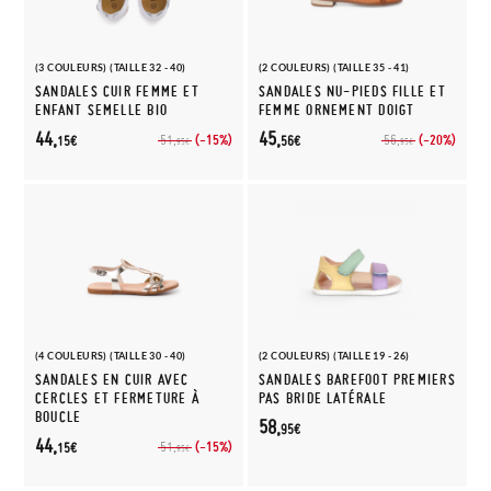
(3 COULEURS) (TAILLE 32 - 40)
(2 COULEURS) (TAILLE 35 - 41)
SANDALES CUIR FEMME ET
SANDALES NU-PIEDS FILLE ET
ENFANT SEMELLE BIO
FEMME ORNEMENT DOIGT
44,
45,
(-15%)
(-20%)
51,
56,
15€
56€
95€
95€
(4 COULEURS) (TAILLE 30 - 40)
(2 COULEURS) (TAILLE 19 - 26)
SANDALES EN CUIR AVEC
SANDALES BAREFOOT PREMIERS
CERCLES ET FERMETURE À
PAS BRIDE LATÉRALE
BOUCLE
58,
95€
44,
(-15%)
51,
15€
95€