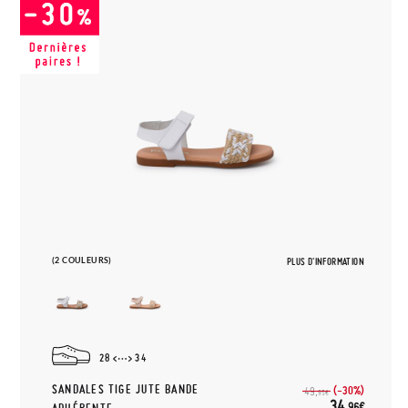
(2 COULEURS)
PLUS D'INFORMATION
28
34
SANDALES TIGE JUTE BANDE
(-30%)
49,
95€
34,
96€