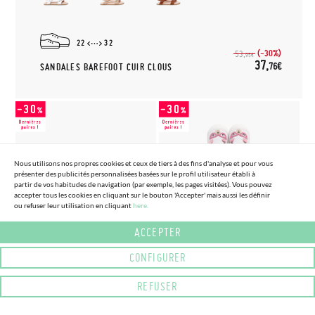
22
32
(-30%)
53,
95€
37,
76€
SANDALES BAREFOOT CUIR CLOUS
Nous utilisons nos propres cookies et ceux de tiers à des fins d'analyse et pour vous
présenter des publicités personnalisées basées sur le profil utilisateur établi à
partir de vos habitudes de navigation (par exemple, les pages visitées). Vous pouvez
accepter tous les cookies en cliquant sur le bouton 'Accepter' mais aussi les définir
ou refuser leur utilisation en cliquant
here.
(4 COULEURS) (TAILLE 22 - 30)
(2 COULEURS) (TAILLE 21 - 24)
AVARCAS IMPRIMÉS POUR
SANDALES À SEMELLE SOUPLE
ACCEPTER
ENFANTS AVEC FERMETURE À
TEDDY BEAR PREMIERS PAS
SCRATCH
30,
CONFIGURER
(-30%)
43,
76€
95€
25,
(-30%)
35,
16€
95€
REFUSER