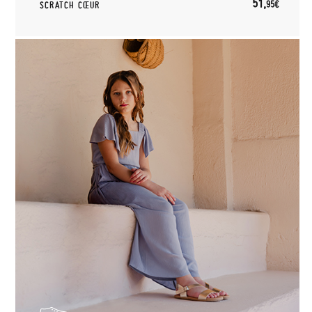
51,
95€
SCRATCH CŒUR