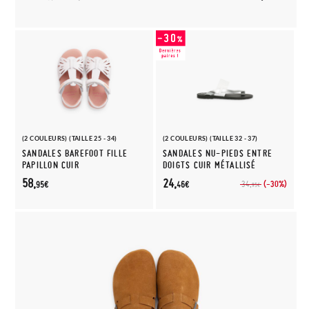
(2 COULEURS) (TAILLE 25 - 34)
(2 COULEURS) (TAILLE 32 - 37)
SANDALES BAREFOOT FILLE
SANDALES NU-PIEDS ENTRE
PAPILLON CUIR
DOIGTS CUIR MÉTALLISÉ
58,
24,
(-30%)
34,
95€
46€
95€