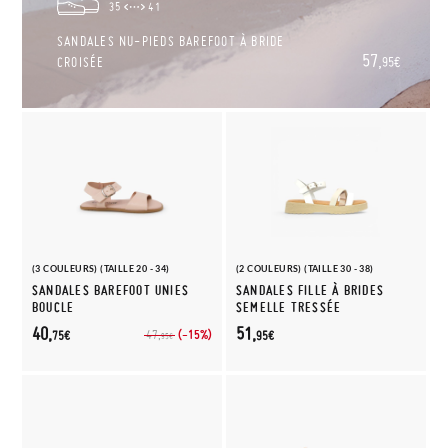
35
41
SANDALES NU-PIEDS BAREFOOT À BRIDE
57,
CROISÉE
95€
(3 COULEURS) (TAILLE 20 - 34)
(2 COULEURS) (TAILLE 30 - 38)
SANDALES BAREFOOT UNIES
SANDALES FILLE À BRIDES
BOUCLE
SEMELLE TRESSÉE
40,
51,
(-15%)
47,
75€
95€
95€