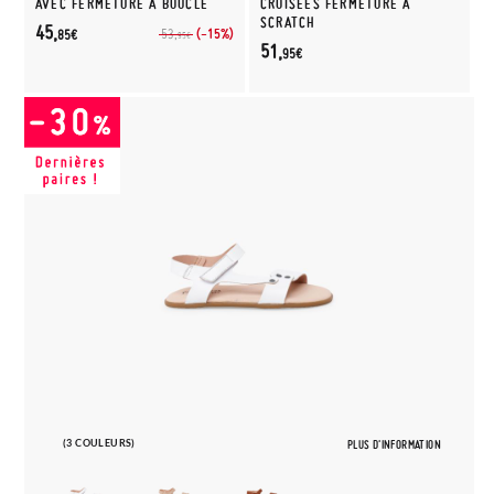
AVEC FERMETURE À BOUCLE
CROISÉES FERMETURE À
SCRATCH
45,
(-15%)
53,
85€
95€
51,
95€
(3 COULEURS)
PLUS D'INFORMATION