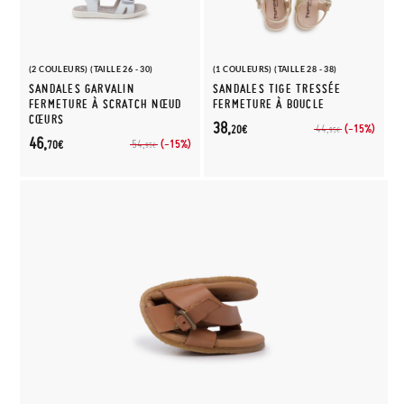
(2 COULEURS) (TAILLE 26 - 30)
(1 COULEURS) (TAILLE 28 - 38)
SANDALES GARVALIN
SANDALES TIGE TRESSÉE
FERMETURE À SCRATCH NŒUD
FERMETURE À BOUCLE
CŒURS
38,
(-15%)
44,
20€
95€
46,
(-15%)
54,
70€
95€