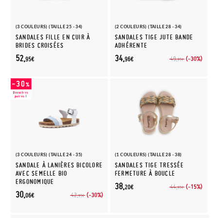
(3 COULEURS) (TAILLE 25 - 34)
(2 COULEURS) (TAILLE 28 - 34)
SANDALES FILLE EN CUIR À
SANDALES TIGE JUTE BANDE
BRIDES CROISÉES
ADHÉRENTE
52,
34,
(-30%)
49,
95€
96€
95€
(3 COULEURS) (TAILLE 24 - 35)
(1 COULEURS) (TAILLE 28 - 38)
SANDALE À LANIÈRES BICOLORE
SANDALES TIGE TRESSÉE
AVEC SEMELLE BIO
FERMETURE À BOUCLE
ERGONOMIQUE
38,
(-15%)
44,
20€
95€
30,
(-30%)
42,
06€
95€