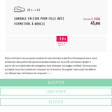
23
32
SANDALE EN CUIR POUR FILLE AVEC
(-15%)
53,
95€
45,
85€
FERMETURE À BOUCLE
Nous utilisons nos propres cookies et ceux de tiers à des fins d'analyse et pour vous
présenter des publicités personnalisées basées sur le profil utilisateur établi à
partir de vos habitudes de navigation (par exemple, les pages visitées). Vous pouvez
accepter tous les cookies en cliquant sur le bouton 'Accepter' mais aussi les définir
ou refuser leur utilisation en cliquant
here.
(2 COULEURS) (TAILLE 28 - 33)
(3 COULEURS) (TAILLE 22 - 32)
SANDALE FILLE CUIR BANDES
SANDALES BAREFOOT CUIR
ACCEPTER
CROISÉES FERMETURE À
CLOUS
SCRATCH
37,
CONFIGURER
(-30%)
53,
76€
95€
51,
95€
REFUSER