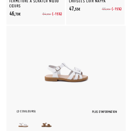
FERMETURE À SCRATCH NŒUD
CROISÉES CUIR NAPPA
CŒURS
47,
(-15%)
55,
55€
95€
46,
(-15%)
54,
70€
95€
(2 COULEURS)
PLUS D'INFORMATION