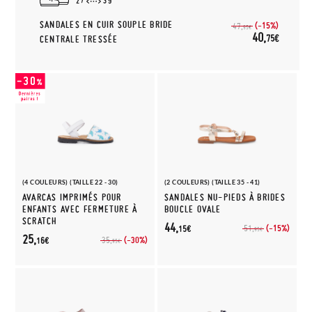
27
39
SANDALES EN CUIR SOUPLE BRIDE
(-15%)
47,
95€
40,
75€
CENTRALE TRESSÉE
(4 COULEURS) (TAILLE 22 - 30)
(2 COULEURS) (TAILLE 35 - 41)
AVARCAS IMPRIMÉS POUR
SANDALES NU-PIEDS À BRIDES
ENFANTS AVEC FERMETURE À
BOUCLE OVALE
SCRATCH
44,
(-15%)
51,
15€
95€
25,
(-30%)
35,
16€
95€