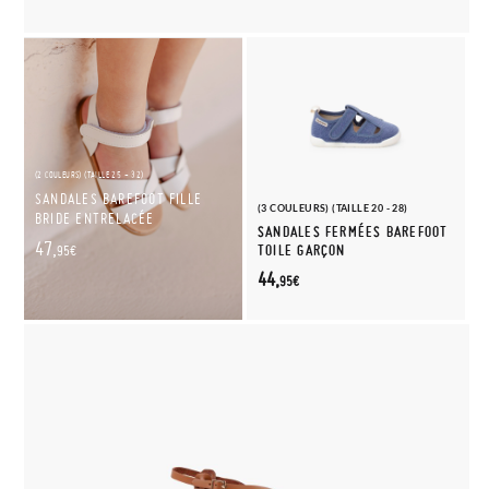
(2 COULEURS) (TAILLE 25 - 32)
SANDALES BAREFOOT FILLE
(3 COULEURS) (TAILLE 20 - 28)
BRIDE ENTRELACÉE
SANDALES FERMÉES BAREFOOT
47,
TOILE GARÇON
95€
44,
95€