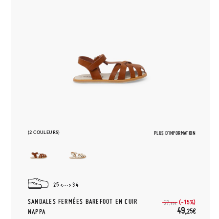
(2 COULEURS)
PLUS D'INFORMATION
25
34
SANDALES FERMÉES BAREFOOT EN CUIR
(-15%)
57,
95€
49,
25€
NAPPA