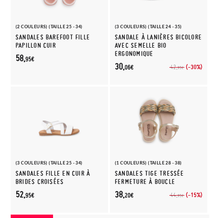
(2 COULEURS) (TAILLE 25 - 34)
(3 COULEURS) (TAILLE 24 - 35)
SANDALES BAREFOOT FILLE
SANDALE À LANIÈRES BICOLORE
PAPILLON CUIR
AVEC SEMELLE BIO
ERGONOMIQUE
58,
95€
30,
(-30%)
42,
06€
95€
(3 COULEURS) (TAILLE 25 - 34)
(1 COULEURS) (TAILLE 28 - 38)
SANDALES FILLE EN CUIR À
SANDALES TIGE TRESSÉE
BRIDES CROISÉES
FERMETURE À BOUCLE
52,
38,
(-15%)
44,
95€
20€
95€