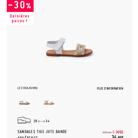
(2 COULEURS)
PLUS D'INFORMATION
28
34
SANDALES TIGE JUTE BANDE
(-30%)
49,
95€
34,
96€