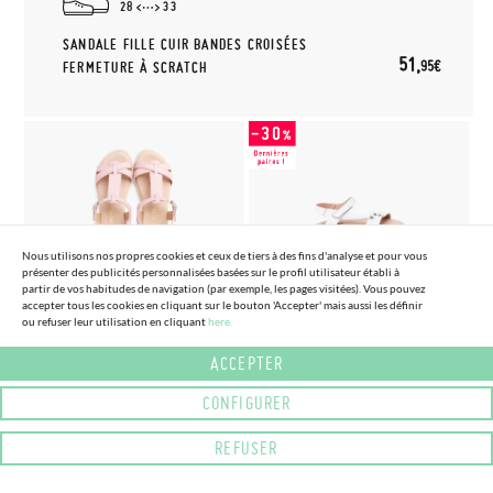
28
33
SANDALE FILLE CUIR BANDES CROISÉES
51,
95€
FERMETURE À SCRATCH
Nous utilisons nos propres cookies et ceux de tiers à des fins d'analyse et pour vous
présenter des publicités personnalisées basées sur le profil utilisateur établi à
partir de vos habitudes de navigation (par exemple, les pages visitées). Vous pouvez
(3 COULEURS) (TAILLE 27 - 39)
(3 COULEURS) (TAILLE 22 - 32)
accepter tous les cookies en cliquant sur le bouton 'Accepter' mais aussi les définir
SANDALES EN CUIR SOUPLE
SANDALES BAREFOOT CUIR
ou refuser leur utilisation en cliquant
here.
BRIDE CENTRALE TRESSÉE
CLOUS
ACCEPTER
40,
37,
(-15%)
(-30%)
47,
53,
75€
76€
95€
95€
CONFIGURER
REFUSER