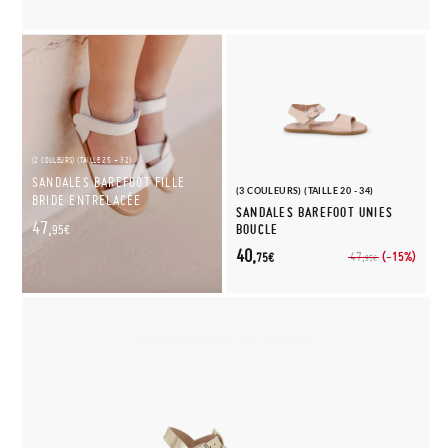
(2 COULEURS) (TAILLE 25 - 32)
SANDALES BAREFOOT FILLE
(3 COULEURS) (TAILLE 20 - 34)
BRIDE ENTRELACÉE
SANDALES BAREFOOT UNIES
47,
BOUCLE
95€
40,
(-15%)
47,
75€
95€