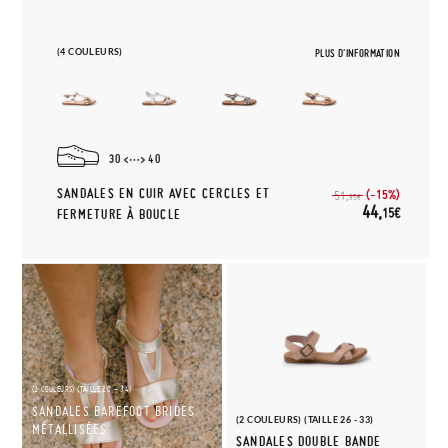
(4 COULEURS)
PLUS D'INFORMATION
30
40
SANDALES EN CUIR AVEC CERCLES ET
(-15%)
51,
95€
44,
15€
FERMETURE À BOUCLE
(2 COULEURS) (TAILLE 20 - 34)
SANDALES BAREFOOT BRIDES
(2 COULEURS) (TAILLE 26 - 33)
MÉTALLISÉES
SANDALES DOUBLE BANDE