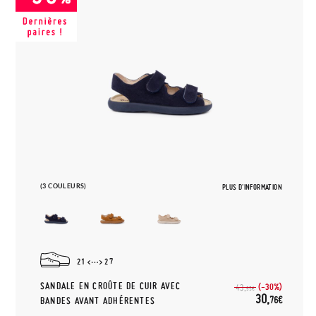
(3 COULEURS)
PLUS D'INFORMATION
21
27
SANDALE EN CROÛTE DE CUIR AVEC
(-30%)
43,
95€
30,
76€
BANDES AVANT ADHÉRENTES