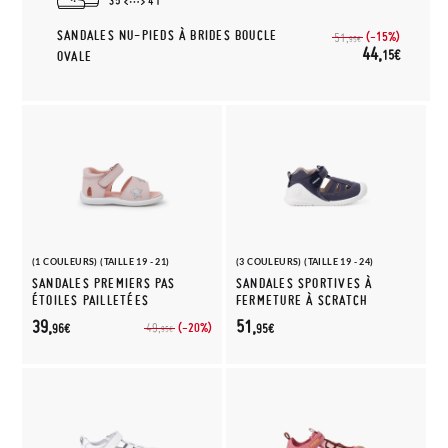
35
41
SANDALES NU-PIEDS À BRIDES BOUCLE
(-15%)
51,
95€
44,
15€
OVALE
(1 COULEURS) (TAILLE 19 - 21)
(3 COULEURS) (TAILLE 19 - 24)
SANDALES PREMIERS PAS
SANDALES SPORTIVES À
ÉTOILES PAILLETÉES
FERMETURE À SCRATCH
39,
51,
(-20%)
49,
96€
95€
95€