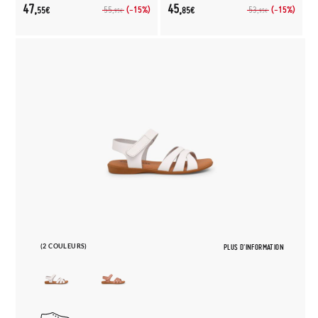
47,
45,
(-15%)
(-15%)
55,
53,
55€
85€
95€
95€
(2 COULEURS)
PLUS D'INFORMATION