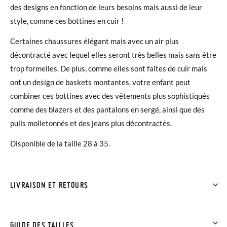
des designs en fonction de leurs besoins mais aussi de leur
style, comme ces bottines en cuir !
Certaines chaussures élégant mais avec un air plus
décontracté avec lequel elles seront très belles mais sans être
trop formelles. De plus, comme elles sont faites de cuir mais
ont un design de baskets montantes, votre enfant peut
combiner ces bottines avec des vêtements plus sophistiqués
comme des blazers et des pantalons en sergé, ainsi que des
pulls molletonnés et des jeans plus décontractés.
Disponible de la taille 28 à 35.
LIVRAISON ET RETOURS
Chez Pisamonas, la livraison est gratuite dès 30 €. Pour les
commandes inférieures à 30 €, la livraison standard coûte
GUIDE DES TAILLES