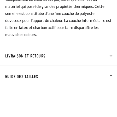
matériel qui possède grandes propiétés thermiques. Cette
semelle est constituée d'une fine couche de polyester
duveteux pour l'apport de chaleur. La couche intermédiaire est
faite en latex et charbon actif pour faire disparaître les
mauvaises odeurs.
LIVRAISON ET RETOURS
Chez Pisamonas, la livraison est gratuite dès 30 €. Pour les
commandes inférieures à 30 €, la livraison standard coûte
GUIDE DES TAILLES
3,95 € et prendra de 4 à 5 jours ouvrables pour arriver par
coursier. Veuillez noter que la commande doit être passée
avant 15h, sinon elle sera expédiée le lendemain.
Si vos chaussures arrivent et ne correspondent pas tout à fait