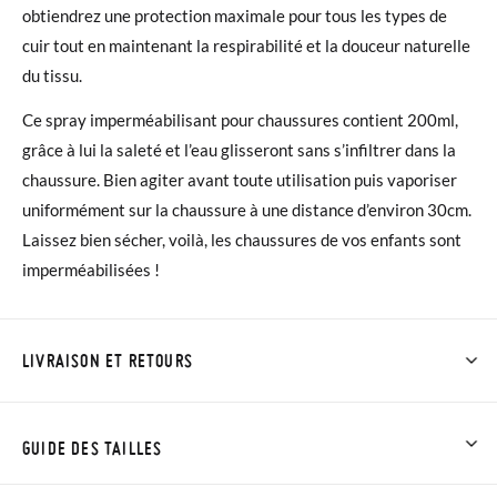
obtiendrez une protection maximale pour tous les types de
cuir tout en maintenant la respirabilité et la douceur naturelle
du tissu.
Ce
spray imperméabilisant pour chaussures contient 200ml,
grâce à lui la saleté et l’eau glisseront sans s’infiltrer dans la
chaussure. Bien agiter avant toute utilisation puis vaporiser
uniformément sur la chaussure à une distance d’environ 30cm.
Laissez bien sécher, voilà, les chaussures de vos enfants sont
imperméabilisées !
LIVRAISON ET RETOURS
Chez Pisamonas, la livraison est gratuite dès 30 €. Pour les
commandes inférieures à 30 €, la livraison standard coûte
GUIDE DES TAILLES
3,95 € et prendra de 4 à 5 jours ouvrables pour arriver par