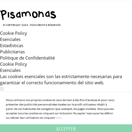
© COPYRIGHT 2024. TOUS DROITS RÉSERVÉS.
Cookie Policy
Esenciales
Estadísticas
Publicitarias
Politique de Confidentialité
Cookie Policy
Esenciales
Las cookies esenciales son las estrictamente necesarias para
garantizar el correcto funcionamiento del sitio web.
Estadísticas
Estas cookies nos permiten ofrecerle una experiencia en el sitio
Nous utilisons nos propres cookies et ceux de tiers à des fins d'analyse et pour vous
présenter des publicités personnalisées basées sur le profil utilisateur établi à
adaptada a su navegación (recomendaciones de producto
partir de vos habitudes de navigation (par exemple, les pages visitées). Vous pouvez
personalizadas, énfasis en categorías frecuentemente
accepter tous les cookies en cliquant sur le bouton 'Accepter' mais aussi les définir
ou refuser leur utilisation en cliquant
here.
consultadas, etc).Al activar esta cookie, nos ayuda a mejorar aún
más su experiencia.
ACCEPTER