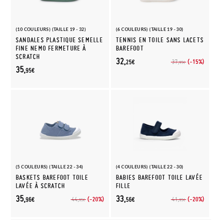
(10 COULEURS) (TAILLE 19 - 32)
(6 COULEURS) (TAILLE 19 - 30)
SANDALES PLASTIQUE SEMELLE
TENNIS EN TOILE SANS LACETS
FINE NEMO FERMETURE À
BAREFOOT
SCRATCH
32,
(-15%)
37,
25€
95€
35,
95€
(5 COULEURS) (TAILLE 22 - 34)
(4 COULEURS) (TAILLE 22 - 30)
BASKETS BAREFOOT TOILE
BABIES BAREFOOT TOILE LAVÉE
LAVÉE À SCRATCH
FILLE
35,
33,
(-20%)
(-20%)
44,
41,
96€
56€
95€
95€