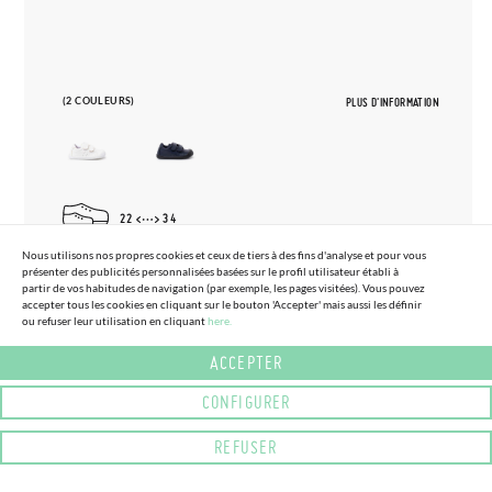
(2 COULEURS)
PLUS D'INFORMATION
22
34
BASKETS SPORT BAREFOOT SCOLAIRES
Nous utilisons nos propres cookies et ceux de tiers à des fins d'analyse et pour vous
présenter des publicités personnalisées basées sur le profil utilisateur établi à
53,
95€
ENFANTS
partir de vos habitudes de navigation (par exemple, les pages visitées). Vous pouvez
accepter tous les cookies en cliquant sur le bouton 'Accepter' mais aussi les définir
ou refuser leur utilisation en cliquant
here.
ACCEPTER
CONFIGURER
REFUSER