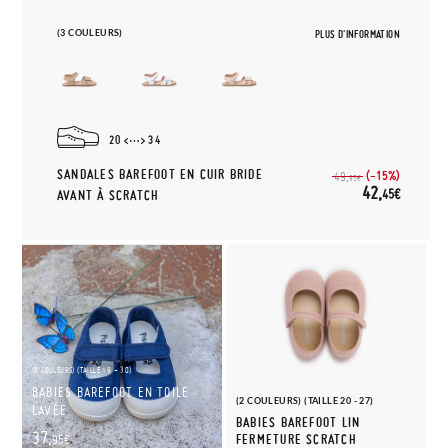
(3 COULEURS)
PLUS D'INFORMATION
20
34
SANDALES BAREFOOT EN CUIR BRIDE
(-15%)
49,
95€
42,
45€
AVANT À SCRATCH
(8 COULEURS) (TAILLE 19 - 30)
BABIES BAREFOOT EN TOILE
(2 COULEURS) (TAILLE 20 - 27)
LAVÉE
BABIES BAREFOOT LIN
37,
FERMETURE SCRATCH
95€