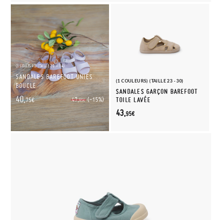
(3 COULEURS) (TAILLE 20 - 34)
SANDALES BAREFOOT UNIES
(1 COULEURS) (TAILLE 23 - 30)
BOUCLE
SANDALES GARÇON BAREFOOT
40,
(-15%)
47,
TOILE LAVÉE
75€
95€
43,
95€