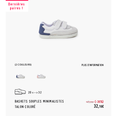
(2 COULEURS)
PLUS D'INFORMATION
20
32
BASKETS SOUPLES MINIMALISTES
(-30%)
45,
95€
32,
16€
TALON COLORÉ