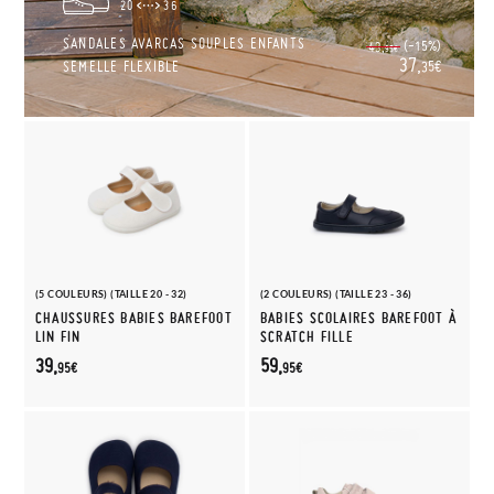
20
36
SANDALES AVARCAS SOUPLES ENFANTS
(-15%)
43,
95€
37,
SEMELLE FLEXIBLE
35€
(5 COULEURS) (TAILLE 20 - 32)
(2 COULEURS) (TAILLE 23 - 36)
CHAUSSURES BABIES BAREFOOT
BABIES SCOLAIRES BAREFOOT À
LIN FIN
SCRATCH FILLE
39,
59,
95€
95€