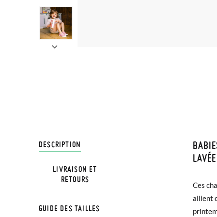
BABIE
LIVRA
DESCRIPTION
LAVÉE
LIVRAISON ET
Chez Pi
RETOURS
Ces cha
bout lar
3,95 € 
allient 
que les 
avant 1
GUIDE DES TAILLES
printem
dévelop