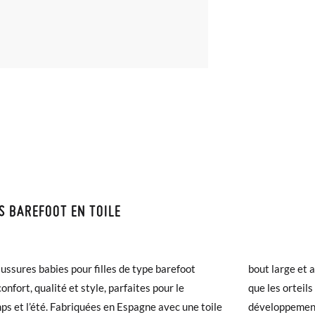
S BAREFOOT EN TOILE
ISON ET RETOURS
samonas, la livraison est gratuite dès 30 €. Pour les commandes infér
ussures babies pour filles de type barefoot
ge et arrondi offre suffisamment d’espace pour
et prendra de 4 à 5 jours ouvrables pour arriver par coursier. Veuill
confort, qualité et style, parfaites pour le
orteils bougent librement, encourageant ainsi le
5h, sinon elle sera expédiée le lendemain.
ps et l’été. Fabriquées en Espagne avec une toile
pement sain des pieds en pleine croissance. À