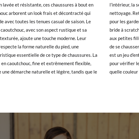
n lavée et résistante, ces chaussures à bout en
ieur, la semelle intérieure amovible facilite le
chaussures arrivent et ne correspondent pas tout à fait à ce que vous
ouc arborent un look frais et décontracté qui
ge. Retirez-la avant de les laver à l’eau froide
r un retour gratuit.
19
20
21
22
2
de avec toutes les tenues casual de saison. Le
s garder toujours impeccables. La fermeture à
 caoutchouc, avec son aspect rustique et sa
 scratch assure un ajustement parfait et donne
 avez un compte, connectez-vous simplement pour lancer la procédur
CM)
11,30
11,90
12,60
13,20
1
n texturée, ajoute une touche moderne. Leur
tes filles une autonomie totale, leur permettant
té, veuillez vous rendre sur notre page
Retours
et saisir votre numéro
respecte la forme naturelle du pied, une
ausser toutes seules. Choisir la bonne pointure
e pour l'achat. Une étiquette de retour sera alors envoyée automatiq
LE (CM)
12,00
12,60
13,30
13,90
1
ristique essentielle de ce type de chaussures. La
jeu d’enfant : consultez notre guide des tailles
UR SEMELLE (CM)
5,60
5,70
5,90
6,00
6
 en caoutchouc, fine et extrêmement flexible,
rifier les mesures. Alors, la grande question :
hanger un article, veuillez renvoyer votre paire d'origine en utilisant 
e une démarche naturelle et légère, tandis que le
quelle couleur
de poste Francia Colissimo et passer une nouvelle commande pour la 