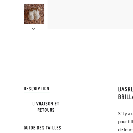
BASK
LIVRA
DESCRIPTION
BRILL
LIVRAISON ET
Chez Pi
RETOURS
S’il y 
3,95 € 
pour fil
avant 1
GUIDE DES TAILLES
de leur