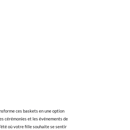
ieures à 30 €, la livraison standard coûte
ansforme ces baskets en une option
ez noter que la commande doit être passée
les cérémonies et les événements de
été où votre fille souhaite se sentir