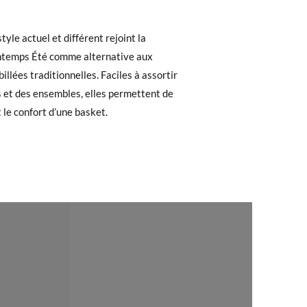
 recherchiez, vous pouvez facilement
yle actuel et différent rejoint la
intemps Été comme alternative aux
e. Si vous avez passé commande en tant
illées traditionnelles. Faciles à assortir
 de commande ainsi que l'adresse e-mail
 et des ensembles, elles permettent de
uement dans votre boîte de réception.
 le confort d’une basket.
l'étiquette fournie dans n'importe quel
pointure ou le modèle souhaité.