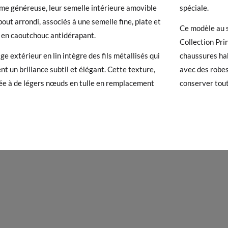
rme généreuse, leur semelle intérieure amovible
spéciale.
chaussures arrivent et ne correspondent pas tout à fait à ce que vous
 bout arrondi, associés à une semelle fine, plate et
r un retour gratuit.
Ce modèle au st
e en caoutchouc antidérapant.
Collection Pr
 avez un compte, connectez-vous simplement pour lancer la procédur
ge extérieur en lin intègre des fils métallisés qui
chaussures hab
té, veuillez vous rendre sur notre page
Retours
et saisir votre numéro
nt un brillance subtil et élégant. Cette texture,
avec des robes
e pour l'achat. Une étiquette de retour sera alors envoyée automatiq
e à de légers nœuds en tulle en remplacement
conserver tout
hanger un article, veuillez renvoyer votre paire d'origine en utilisant 
de poste Francia Colissimo et passer une nouvelle commande pour la 