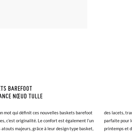
ETS BAREFOOT
ISON ET RETOURS
ANCE NŒUD TULLE
samonas, la livraison est gratuite dès 30 €. Pour les commandes infér
a un mot qui définit ces nouvelles baskets barefoot
des lacets, tr
et prendra de 4 à 5 jours ouvrables pour arriver par coursier. Veuill
les, c’est originalité. Le confort est également l’un
parfaite pour 
5h, sinon elle sera expédiée le lendemain.
s atouts majeurs, grâce à leur design type basket,
printemps et d’