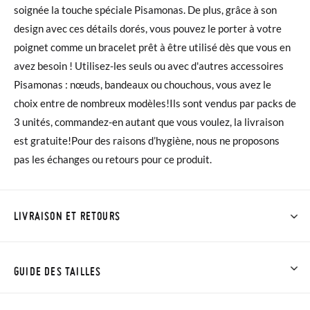
soignée la touche spéciale Pisamonas. De plus, grâce à son
design avec ces détails dorés, vous pouvez le porter à votre
poignet comme un bracelet prêt à être utilisé dès que vous en
avez besoin ! Utilisez-les seuls ou avec d'autres accessoires
Pisamonas : nœuds, bandeaux ou chouchous, vous avez le
choix entre de nombreux modèles!Ils sont vendus par packs de
3 unités, commandez-en autant que vous voulez, la livraison
est gratuite!Pour des raisons d’hygiène, nous ne proposons
pas les échanges ou retours pour ce produit.
LIVRAISON ET RETOURS
Chez Pisamonas, la livraison est gratuite dès 30 €. Pour les
commandes inférieures à 30 €, la livraison standard coûte
GUIDE DES TAILLES
3,95 € et prendra de 4 à 5 jours ouvrables pour arriver par
coursier. Veuillez noter que la commande doit être passée