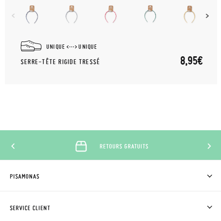
UNIQUE
UNIQUE
8,95€
SERRE-TÊTE RIGIDE TRESSÉ
RETOURS GRATUITS
PISAMONAS
QUI SOMMES-NOUS?
ACHETER DES CHAUSSURES PISAMONAS
SERVICE CLIENT
OÙ EST MA COMMANDE?
LIVRAISON ET RETOURS