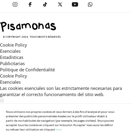
© COPYRIGHT 2024. TOUS DROITS RÉSERVÉS.
Cookie Policy
Esenciales
Estadísticas
Publicitarias
Politique de Confidentialité
Cookie Policy
Esenciales
Las cookies esenciales son las estrictamente necesarias para
garantizar el correcto funcionamiento del sitio web.
Estadísticas
Estas cookies nos permiten ofrecerle una experiencia en el sitio
Nous utilisons nos propres cookies et ceux de tiers à des fins d'analyse et pour vous
présenter des publicités personnalisées basées sur le profil utilisateur établi à
adaptada a su navegación (recomendaciones de producto
partir de vos habitudes de navigation (par exemple, les pages visitées). Vous pouvez
personalizadas, énfasis en categorías frecuentemente
accepter tous les cookies en cliquant sur le bouton 'Accepter' mais aussi les définir
ou refuser leur utilisation en cliquant
here.
consultadas, etc).Al activar esta cookie, nos ayuda a mejorar aún