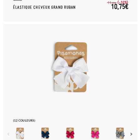
(-10%)
11,
95€
10,75€
ÉLASTIQUE CHEVEUX GRAND RUBAN
(12 COULEURS)