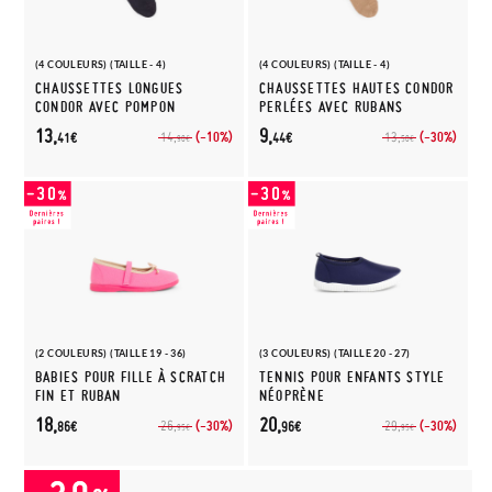
(4 COULEURS) (TAILLE - 4)
(4 COULEURS) (TAILLE - 4)
CHAUSSETTES LONGUES
CHAUSSETTES HAUTES CONDOR
CONDOR AVEC POMPON
PERLÉES AVEC RUBANS
13,
9,
(-10%)
(-30%)
14,
13,
41€
44€
90€
50€
(2 COULEURS) (TAILLE 19 - 36)
(3 COULEURS) (TAILLE 20 - 27)
BABIES POUR FILLE À SCRATCH
TENNIS POUR ENFANTS STYLE
FIN ET RUBAN
NÉOPRÈNE
18,
20,
(-30%)
(-30%)
26,
29,
86€
96€
95€
95€