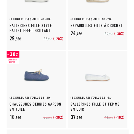
(1 COULEURS) (TAILLE 28 - 33)
(3 COULEURS) (TAILLE 18 - 28)
BALLERINES FILLE STYLE
ESPADRILLES FILLE À CROCHET
BALLET EFFET BRILLANT
24,
(-30%)
34,
46€
95€
29,
(-20%)
36,
56€
95€
(2 COULEURS) (TAILLE 18 - 30)
(3 COULEURS) (TAILLE 32 - 41)
CHAUSSURES DERBIES GARÇON
BALLERINES FILLE ET FEMME
EN TOILE
EN CUIR
18,
37,
(-30%)
(-10%)
26,
41,
86€
75€
95€
95€