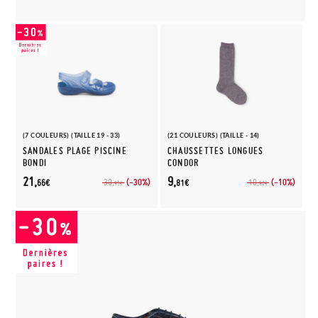
(7 COULEURS) (TAILLE 19 - 33)
(21 COULEURS) (TAILLE - 14)
SANDALES PLAGE PISCINE
CHAUSSETTES LONGUES
BONDI
CONDOR
21,
9,
(-30%)
(-10%)
30,
10,
66€
81€
95€
90€