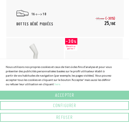
16
18
(-30%)
35,
95€
25,
16€
BOTTES BÉBÉ PIQUÉES
Nous utilisons nos propres cookies et ceux de tiers à des fins d'analyse et pour vous
présenter des publicités personnalisées basées sur le profil utilisateur établi à
partir de vos habitudes de navigation (par exemple, les pages visitées). Vous pouvez
accepter tous les cookies en cliquant sur le bouton 'Accepter' mais aussi les définir
(4 COULEURS) (TAILLE 6 - 12)
(3 COULEURS) (TAILLE 24 - 35)
ou refuser leur utilisation en cliquant
here.
COLLANT OPAQUE POUR FILLE
BALLERINES EN LIN AVEC
CONDOR
RUBAN – POUR FILLE & FEMME
ACCEPTER
8,
21,
(-10%)
(-30%)
9,
30,
91€
66€
90€
95€
CONFIGURER
REFUSER