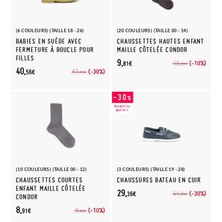
(6 COULEURS) (TAILLE 18 - 26)
(20 COULEURS) (TAILLE 00 - 14)
BABIES EN SUÈDE AVEC
CHAUSSETTES HAUTES ENFANT
FERMETURE À BOUCLE POUR
MAILLE CÔTELÉE CONDOR
FILLES
9,
(-10%)
10,
81€
90€
40,
(-30%)
57,
56€
95€
(10 COULEURS) (TAILLE 00 - 12)
(3 COULEURS) (TAILLE 19 - 28)
CHAUSSETTES COURTES
CHAUSSURES BATEAU EN CUIR
ENFANT MAILLE CÔTELÉE
29,
(-30%)
41,
36€
95€
CONDOR
8,
(-10%)
9,
91€
90€