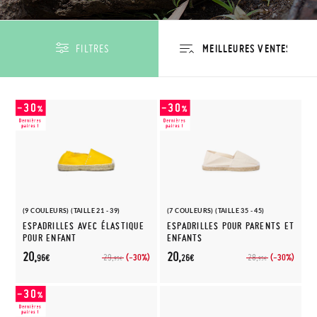
FILTRES
(9 COULEURS) (TAILLE 21 - 39)
(7 COULEURS) (TAILLE 35 - 45)
ESPADRILLES AVEC ÉLASTIQUE
ESPADRILLES POUR PARENTS ET
POUR ENFANT
ENFANTS
20,
20,
(-30%)
(-30%)
29,
28,
96€
26€
95€
95€