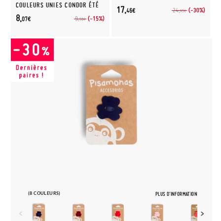
COULEURS UNIES CONDOR ÉTÉ
17,
(-30%)
24,
46€
95€
8,
(-15%)
9,
07€
50€
(8 COULEURS)
PLUS D'INFORMATION