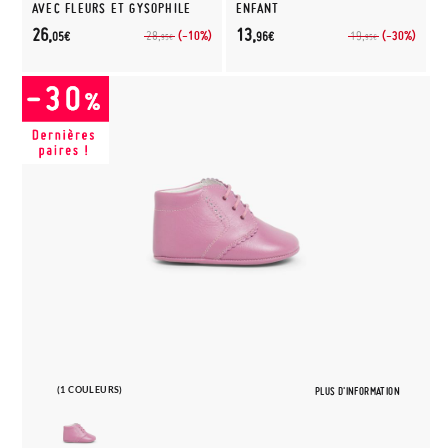
AVEC FLEURS ET GYSOPHILE
ENFANT
26,
13,
(-10%)
(-30%)
28,
19,
05€
96€
95€
95€
(1 COULEURS)
PLUS D'INFORMATION