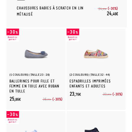
CHAUSSURES BABIES À SCRATCH EN LIN
(-30%)
34,
95€
24,
46€
MÉTALISÉ
(1 COULEURS) (TAILLE 23 - 28)
(2 COULEURS) (TAILLE 32 - 44)
BALLERINES POUR FILLE ET
ESPADRILLES IMPRIMÉES
FEMME EN TOILE AVEC RUBAN
ENFANTS ET ADULTES
EN TULLE
23,
(-30%)
33,
76€
95€
25,
(-30%)
36,
86€
95€