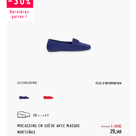
(2 COULEURS)
PLUS D'INFORMATION
28
41
MOCASSINS EN SUÈDE AVEC MASQUE
(-30%)
41,
95€
29,
36€
NORTEÑAS