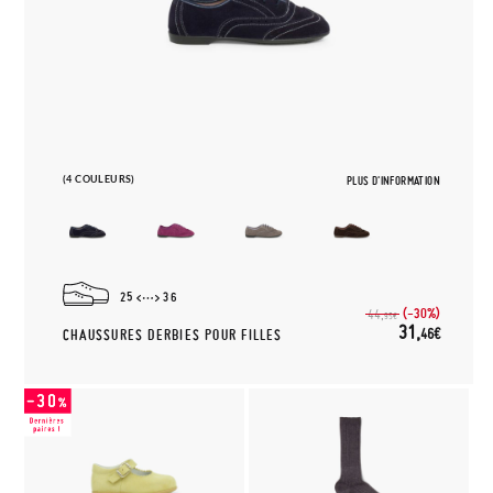
(4 COULEURS)
PLUS D'INFORMATION
25
36
(-30%)
44,
95€
31,
46€
CHAUSSURES DERBIES POUR FILLES