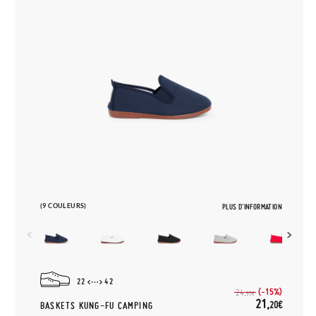
(9 COULEURS)
PLUS D'INFORMATION
22
42
(-15%)
24,
95€
21,
20€
BASKETS KUNG-FU CAMPING