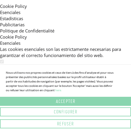
Cookie Policy
Esenciales
Estadísticas
Publicitarias
Politique de Confidentialité
Cookie Policy
Esenciales
Las cookies esenciales son las estrictamente necesarias para
garantizar el correcto funcionamiento del sitio web.
Estadísticas
Estas cookies nos permiten ofrecerle una experiencia en el sitio
Nous utilisons nos propres cookies et ceux de tiers à des fins d'analyse et pour vous
présenter des publicités personnalisées basées sur le profil utilisateur établi à
adaptada a su navegación (recomendaciones de producto
partir de vos habitudes de navigation (par exemple, les pages visitées). Vous pouvez
personalizadas, énfasis en categorías frecuentemente
accepter tous les cookies en cliquant sur le bouton 'Accepter' mais aussi les définir
consultadas, etc).Al activar esta cookie, nos ayuda a mejorar aún
ou refuser leur utilisation en cliquant
here.
más su experiencia.
ACCEPTER
Publicitarias
CONFIGURER
Estas cookies permiten a nuestros socios publicitarios enviarle
mensajes específicos y personalizados.
REFUSER