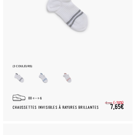
(3 COULEURS)
00
6
(-10%)
8,
50€
7,65€
CHAUSSETTES INVISIBLES À RAYURES BRILLANTES