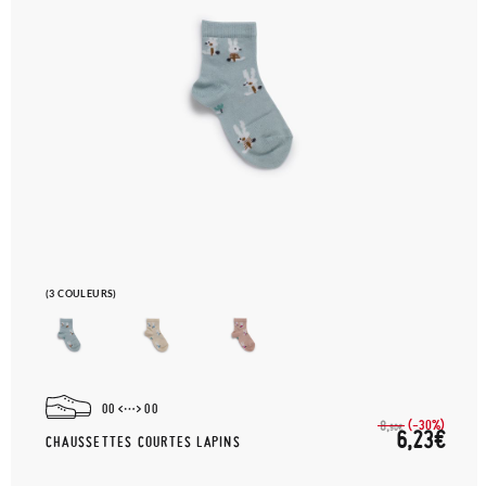
(3 COULEURS)
00
00
(-30%)
8,
90€
6,23€
CHAUSSETTES COURTES LAPINS