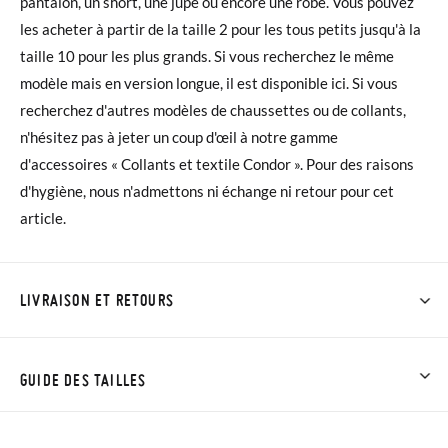
pantalon, un short, une jupe ou encore une robe. Vous pouvez
les acheter à partir de la taille 2 pour les tous petits jusqu'à la
taille 10 pour les plus grands. Si vous recherchez le même
modèle mais en version longue, il est disponible ici. Si vous
recherchez d'autres modèles de chaussettes ou de collants,
n'hésitez pas à jeter un coup d'œil à notre gamme
d'accessoires « Collants et textile Condor ». Pour des raisons
d'hygiène, nous n'admettons ni échange ni retour pour cet
article.
LIVRAISON ET RETOURS
Chez Pisamonas, la livraison est gratuite dès 30 €. Pour les
commandes inférieures à 30 €, la livraison standard coûte
GUIDE DES TAILLES
3,95 € et prendra de 4 à 5 jours ouvrables pour arriver par
coursier. Veuillez noter que la commande doit être passée