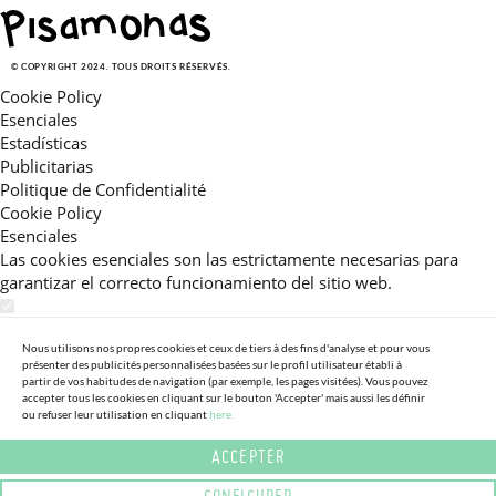
© COPYRIGHT 2024. TOUS DROITS RÉSERVÉS.
Cookie Policy
Esenciales
Estadísticas
Publicitarias
Politique de Confidentialité
Cookie Policy
Esenciales
Las cookies esenciales son las estrictamente necesarias para
garantizar el correcto funcionamiento del sitio web.
Estadísticas
Estas cookies nos permiten ofrecerle una experiencia en el sitio
Nous utilisons nos propres cookies et ceux de tiers à des fins d'analyse et pour vous
présenter des publicités personnalisées basées sur le profil utilisateur établi à
adaptada a su navegación (recomendaciones de producto
partir de vos habitudes de navigation (par exemple, les pages visitées). Vous pouvez
personalizadas, énfasis en categorías frecuentemente
accepter tous les cookies en cliquant sur le bouton 'Accepter' mais aussi les définir
ou refuser leur utilisation en cliquant
here.
consultadas, etc).Al activar esta cookie, nos ayuda a mejorar aún
más su experiencia.
ACCEPTER
Publicitarias