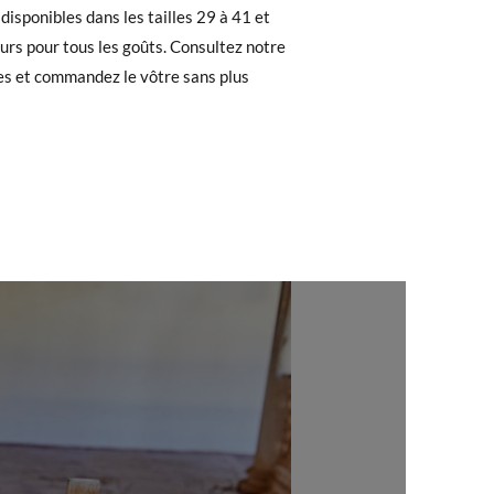
 recherchiez, vous pouvez facilement
37
38
39
40
41
23,2
23,8
24,4
25,0
25,7
e. Si vous avez passé commande en tant
 de commande ainsi que l'adresse e-mail
uement dans votre boîte de réception.
l'étiquette fournie dans n'importe quel
pointure ou le modèle souhaité.