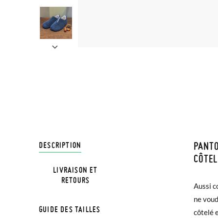
PANTO
LIVRA
DESCRIPTION
CÔTEL
LIVRAISON ET
Chez Pi
NOTA: L
RETOURS
Aussi c
caoutch
3,95 € 
la medi
ne voud
terrass
avant 1
GUIDE DES TAILLES
côtelé 
idéales 