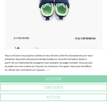
(2 COULEURS)
PLUS D'INFORMATION
Nous utilisons nos propres cookies et ceux de tiers à des fins d'analyse et pour vous
présenter des publicités personnalisées basées sur le profil utilisateur établi à
partir de vos habitudes de navigation (par exemple, les pages visitées). Vous pouvez
25
34
accepter tous les cookies en cliquant sur le bouton 'Accepter' mais aussi les définir
ou refuser leur utilisation en cliquant
here.
BASKETS BLANDITOS TEXTILE
61,
95€
RESPIRANT SCRATCH
ACCEPTER
CONFIGURER
REFUSER