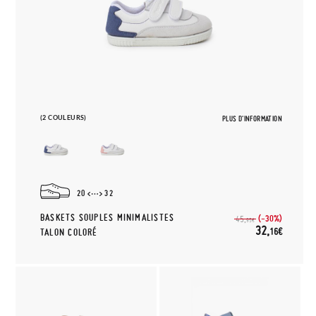
(2 COULEURS)
PLUS D'INFORMATION
20
32
BASKETS SOUPLES MINIMALISTES
(-30%)
45,
95€
32,
16€
TALON COLORÉ