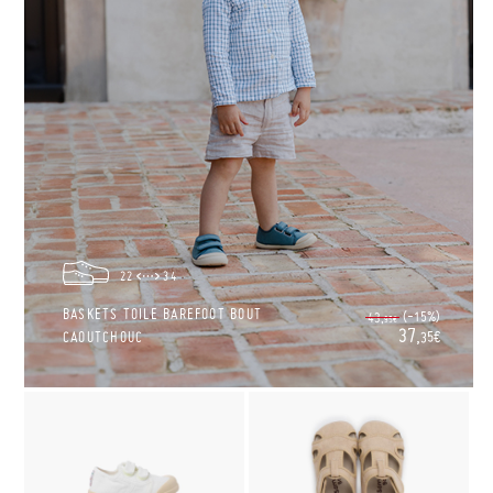
22
34
BASKETS TOILE BAREFOOT BOUT
(-15%)
43,
95€
37,
CAOUTCHOUC
35€