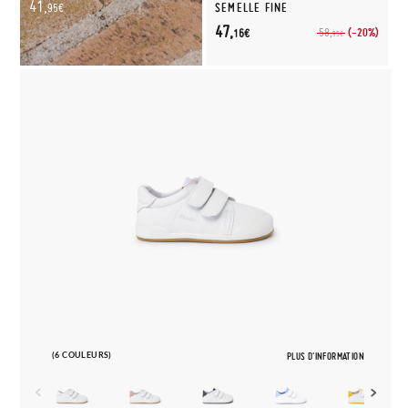
41,
SEMELLE FINE
95€
47,
(-20%)
58,
16€
95€
(6 COULEURS)
PLUS D'INFORMATION