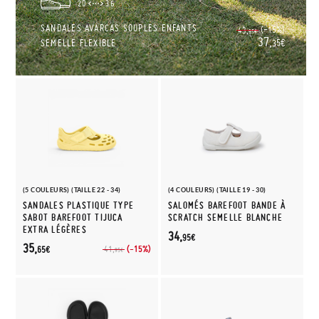
20
36
SANDALES AVARCAS SOUPLES ENFANTS
(-15%)
43,
95€
37,
SEMELLE FLEXIBLE
35€
(5 COULEURS) (TAILLE 22 - 34)
(4 COULEURS) (TAILLE 19 - 30)
SANDALES PLASTIQUE TYPE
SALOMÉS BAREFOOT BANDE À
SABOT BAREFOOT TIJUCA
SCRATCH SEMELLE BLANCHE
EXTRA LÉGÈRES
34,
95€
35,
(-15%)
41,
65€
95€