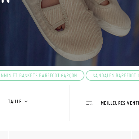
ENNIS ET BASKETS BAREFOOT GARÇON
SANDALES BAREFOOT 
TAILLE