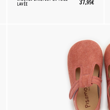
37,
95€
LAVÉE