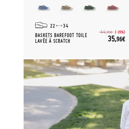
22
34
44,
(-20%)
95€
BASKETS BAREFOOT TOILE
35,
96€
LAVÉE À SCRATCH