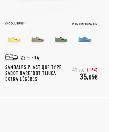
(5 COULEURS)
PLUS D'INFORMATION
22
34
SANDALES PLASTIQUE TYPE
41,
(-15%)
95€
SABOT BAREFOOT TIJUCA
35,
65€
EXTRA LÉGÈRES