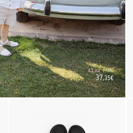
43,
(-15%)
95€
37,
35€