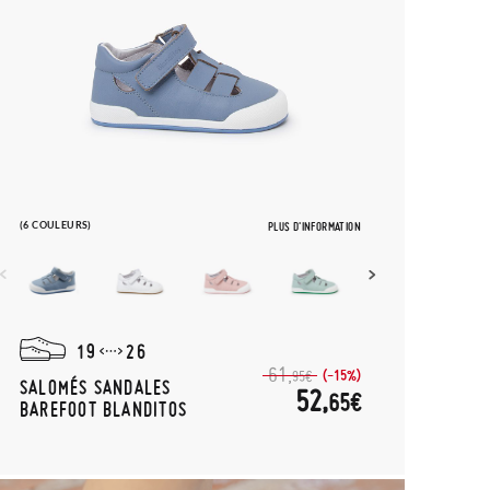
(6 COULEURS)
PLUS D'INFORMATION
19
26
61,
(-15%)
95€
SALOMÉS SANDALES
52,
65€
BAREFOOT BLANDITOS