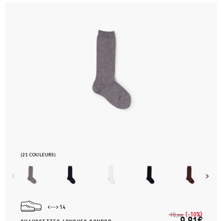
(21 COULEURS)
14
(-10%)
10,
90€