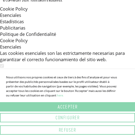
© COPYRIGHT 2024. TOUS DROITS RÉSERVÉS.
Cookie Policy
Esenciales
Estadísticas
Publicitarias
Politique de Confidentialité
Cookie Policy
Esenciales
Las cookies esenciales son las estrictamente necesarias para
garantizar el correcto funcionamiento del sitio web.
Estadísticas
Estas cookies nos permiten ofrecerle una experiencia en el sitio
Nous utilisons nos propres cookies et ceux de tiers à des fins d'analyse et pour vous
présenter des publicités personnalisées basées sur le profil utilisateur établi à
adaptada a su navegación (recomendaciones de producto
partir de vos habitudes de navigation (par exemple, les pages visitées). Vous pouvez
personalizadas, énfasis en categorías frecuentemente
accepter tous les cookies en cliquant sur le bouton 'Accepter' mais aussi les définir
ou refuser leur utilisation en cliquant
here.
consultadas, etc).Al activar esta cookie, nos ayuda a mejorar aún
más su experiencia.
ACCEPTER
Publicitarias
CONFIGURER
Estas cookies permiten a nuestros socios publicitarios enviarle
mensajes específicos y personalizados.
REFUSER