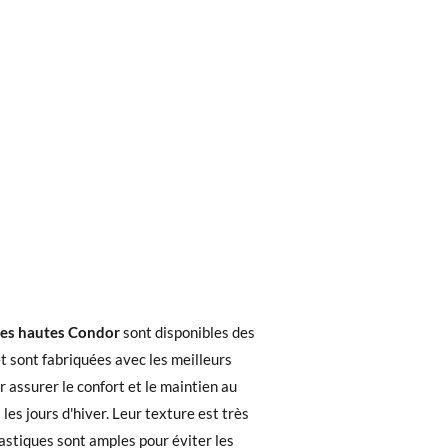
ieures à 30 €, la livraison standard coûte
tes hautes Condor
sont disponibles des
ez noter que la commande doit être passée
8
10
et sont fabriquées avec les meilleurs
 assurer le confort et le maintien au
6-8A
8-10A
les jours d'hiver. Leur texture est très
 recherchiez, vous pouvez facilement
lastiques sont amples pour éviter les
32-35
36-39