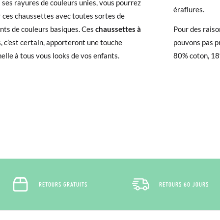
ure
 ses rayures de couleurs unies, vous pourrez
éraflures.
r ces chaussettes avec toutes sortes de
83-94cm
95-106cm
107-118cm
 avez un compte, connectez-vous simplement pour lancer la procédur
r
ts de couleurs basiques. Ces
chaussettes à
Pour des raiso
té, veuillez vous rendre sur notre page
Retours
et saisir votre numéro
s
, c’est certain, apporteront une touche
pouvons pas pr
e pour l'achat. Une étiquette de retour sera alors envoyée automatiq
elle à tous vous looks de vos enfants.
80% coton, 18
hanger un article, veuillez renvoyer votre paire d'origine en utilisant 
de poste Francia Colissimo et passer une nouvelle commande pour la 
RETOURS GRATUITS
RETOURS 60 JOURS