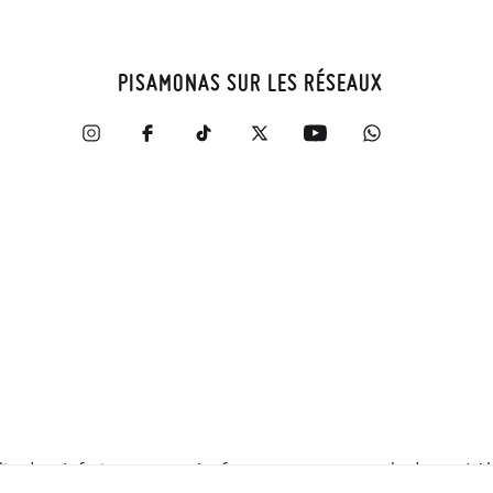
PISAMONAS SUR LES RÉSEAUX
zadas, énfasis en categorías frecuentemente consultadas, etc).Al