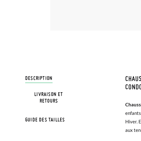
CHAUS
LIVRA
DESCRIPTION
COND
LIVRAISON ET
Chez Pi
RETOURS
Chauss
3,95 € 
TAILL
enfants
avant 1
GUIDE DES TAILLES
Hiver. 
Âge
aux ten
Si vos 
demande