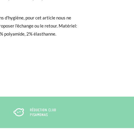
119-130cm
131-142cm
e. Si vous avez passé commande en tant
ns d'hygiène, pour cet article nous ne
 de commande ainsi que l'adresse e-mail
oposer l'échange ou le retour. Matériel:
uement dans votre boîte de réception.
% polyamide, 2% élasthanne.
l'étiquette fournie dans n'importe quel
pointure ou le modèle souhaité.
RÉDUCTION CLUB
PISAMONAS