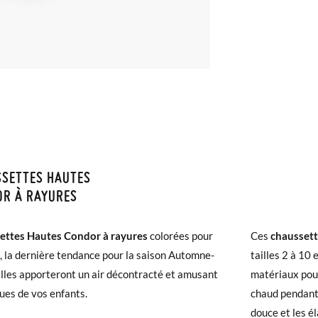
SETTES HAUTES
ISON ET RETOURS
OR À RAYURES
samonas, la livraison est gratuite dès 30 €. Pour les commandes infér
ettes Hautes Condor à rayures
colorées pour
Ces
chausset
et prendra de 4 à 5 jours ouvrables pour arriver par coursier. Veuill
E
2
4
6
, la dernière tendance pour la saison Automne-
tailles 2 à 10 
5h, sinon elle sera expédiée le lendemain.
Elles apporteront un air décontracté et amusant
matériaux pour
12-24m
2-4A
4-6A
ues de vos enfants.
chaud pendant 
chaussures arrivent et ne correspondent pas tout à fait à ce que vous
douce et les é
r un retour gratuit.
19-22
23-26
27-31