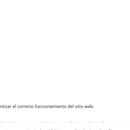
ntizar el correcto funcionamiento del sitio web.
 adaptada a su navegación (recomendaciones de producto personali