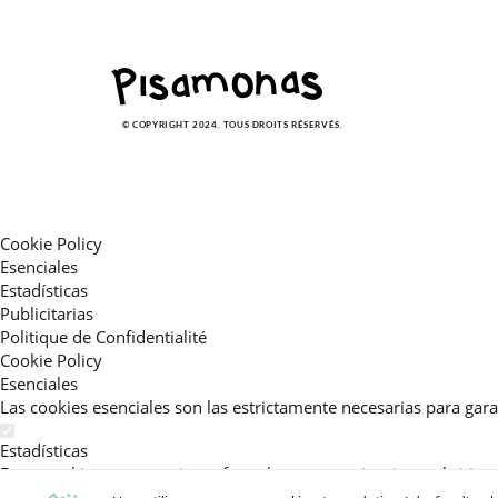
© COPYRIGHT 2024. TOUS DROITS RÉSERVÉS.
Cookie Policy
Esenciales
Estadísticas
Publicitarias
Politique de Confidentialité
Cookie Policy
Esenciales
Las cookies esenciales son las estrictamente necesarias para gara
Estadísticas
Estas cookies nos permiten ofrecerle una experiencia en el sitio
activar esta cookie, nos ayuda a mejorar aún más su experiencia.