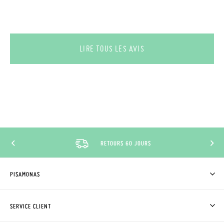
LIRE TOUS LES AVIS
RETOURS 60 JOURS
PISAMONAS
QUI SOMMES-NOUS?
ACHETER DES CHAUSSURES PISAMONAS
SERVICE CLIENT
OÙ EST MA COMMANDE?
LIVRAISON ET RETOURS