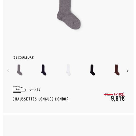
(21 COULEURS)
14
(-10%)
10,
90€
9,81€
CHAUSSETTES LONGUES CONDOR