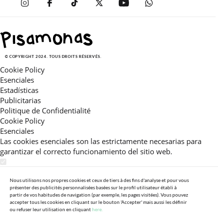
© COPYRIGHT 2024. TOUS DROITS RÉSERVÉS.
Cookie Policy
Esenciales
Estadísticas
Publicitarias
Politique de Confidentialité
Cookie Policy
Esenciales
Las cookies esenciales son las estrictamente necesarias para
garantizar el correcto funcionamiento del sitio web.
Estadísticas
Estas cookies nos permiten ofrecerle una experiencia en el sitio
Nous utilisons nos propres cookies et ceux de tiers à des fins d'analyse et pour vous
présenter des publicités personnalisées basées sur le profil utilisateur établi à
adaptada a su navegación (recomendaciones de producto
partir de vos habitudes de navigation (par exemple, les pages visitées). Vous pouvez
personalizadas, énfasis en categorías frecuentemente
accepter tous les cookies en cliquant sur le bouton 'Accepter' mais aussi les définir
ou refuser leur utilisation en cliquant
here.
consultadas, etc).Al activar esta cookie, nos ayuda a mejorar aún