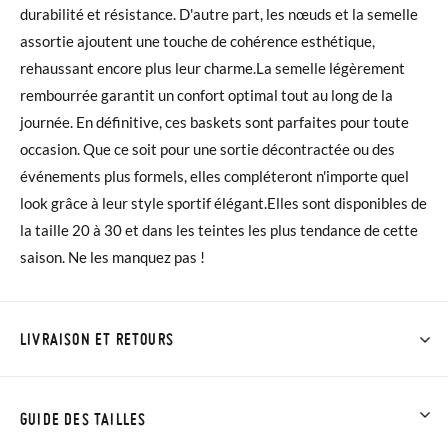
durabilité et résistance. D'autre part, les nœuds et la semelle
assortie ajoutent une touche de cohérence esthétique,
rehaussant encore plus leur charme.La semelle légèrement
rembourrée garantit un confort optimal tout au long de la
journée. En définitive, ces baskets sont parfaites pour toute
occasion. Que ce soit pour une sortie décontractée ou des
événements plus formels, elles compléteront n'importe quel
look grâce à leur style sportif élégant.Elles sont disponibles de
la taille 20 à 30 et dans les teintes les plus tendance de cette
saison. Ne les manquez pas !
LIVRAISON ET RETOURS
Chez Pisamonas, la livraison est gratuite dès 30 €. Pour les
commandes inférieures à 30 €, la livraison standard coûte
GUIDE DES TAILLES
3,95 € et prendra de 4 à 5 jours ouvrables pour arriver par