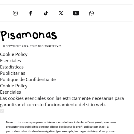
© COPYRIGHT 2024. TOUS DROITS RÉSERVÉS.
Cookie Policy
Esenciales
Estadísticas
Publicitarias
Politique de Confidentialité
Cookie Policy
Esenciales
Las cookies esenciales son las estrictamente necesarias para
garantizar el correcto funcionamiento del sitio web.
Estadísticas
Estas cookies nos permiten ofrecerle una experiencia en el sitio
Nous utilisons nos propres cookies et ceux de tiers à des fins d'analyse et pour vous
présenter des publicités personnalisées basées sur le profil utilisateur établi à
adaptada a su navegación (recomendaciones de producto
partir de vos habitudes de navigation (par exemple, les pages visitées). Vous pouvez