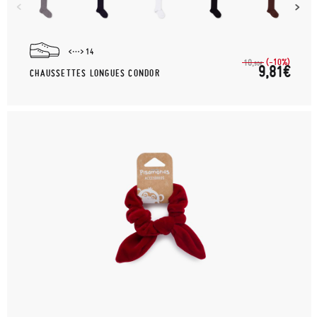
14
(-10%)
10,
90€
9,81€
CHAUSSETTES LONGUES CONDOR