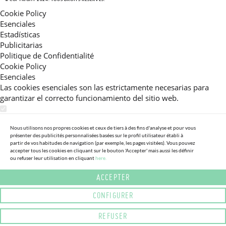
Cookie Policy
Esenciales
Estadísticas
Publicitarias
Politique de Confidentialité
Cookie Policy
Esenciales
Las cookies esenciales son las estrictamente necesarias para
garantizar el correcto funcionamiento del sitio web.
Estadísticas
Estas cookies nos permiten ofrecerle una experiencia en el sitio
Nous utilisons nos propres cookies et ceux de tiers à des fins d'analyse et pour vous
présenter des publicités personnalisées basées sur le profil utilisateur établi à
adaptada a su navegación (recomendaciones de producto
partir de vos habitudes de navigation (par exemple, les pages visitées). Vous pouvez
personalizadas, énfasis en categorías frecuentemente
accepter tous les cookies en cliquant sur le bouton 'Accepter' mais aussi les définir
ou refuser leur utilisation en cliquant
here.
consultadas, etc).Al activar esta cookie, nos ayuda a mejorar aún
más su experiencia.
ACCEPTER
Publicitarias
CONFIGURER
Estas cookies permiten a nuestros socios publicitarios enviarle
mensajes específicos y personalizados.
REFUSER