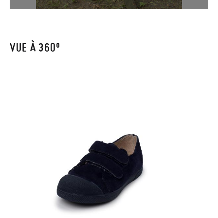
votre numéro de commande ainsi que l'adresse e-mail utilisée
pour l'achat. Une étiquette de retour sera alors envoyée
automatiquement dans votre boîte de réception.
VUE À 360º
Pour échanger un article, veuillez renvoyer votre paire
d'origine en utilisant l'étiquette fournie dans n'importe quel
bureau de poste Francia Colissimo et passer une nouvelle
commande pour la pointure ou le modèle souhaité.