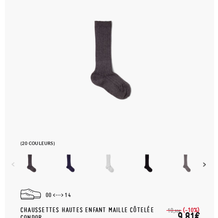
(20 COULEURS)
00
14
CHAUSSETTES HAUTES ENFANT MAILLE CÔTELÉE
(-10%)
10,
90€
9,81€
CONDOR