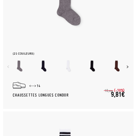
(21 COULEURS)
14
(-10%)
10,
90€
9,81€
CHAUSSETTES LONGUES CONDOR