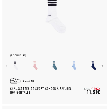
(7 COULEURS)
2
10
CHAUSSETTES DE SPORT CONDOR À RAYURES
(-10%)
12,
90€
11,61€
HORIZONTALES