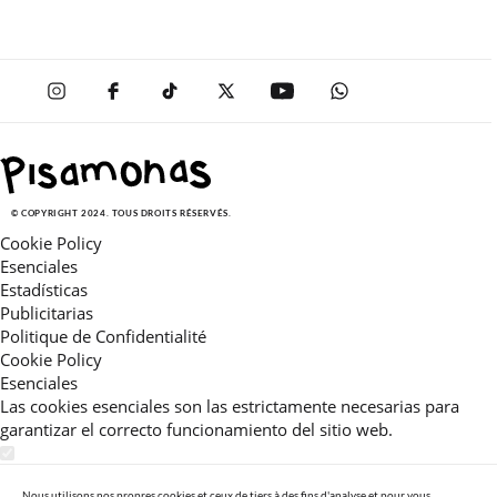
© COPYRIGHT 2024. TOUS DROITS RÉSERVÉS.
Cookie Policy
Esenciales
Estadísticas
Publicitarias
Politique de Confidentialité
Cookie Policy
Esenciales
Las cookies esenciales son las estrictamente necesarias para
garantizar el correcto funcionamiento del sitio web.
Estadísticas
Estas cookies nos permiten ofrecerle una experiencia en el sitio
Nous utilisons nos propres cookies et ceux de tiers à des fins d'analyse et pour vous