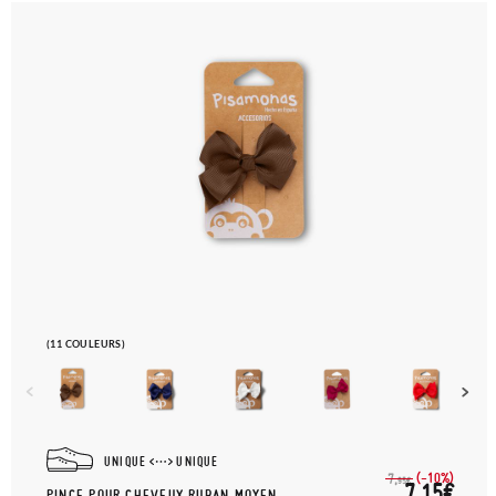
(11 COULEURS)
UNIQUE
UNIQUE
(-10%)
7,
95€
7,15€
PINCE POUR CHEVEUX RUBAN MOYEN