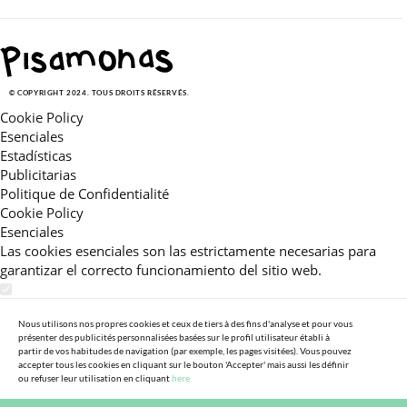
© COPYRIGHT 2024. TOUS DROITS RÉSERVÉS.
Cookie Policy
Esenciales
Estadísticas
Publicitarias
Politique de Confidentialité
Cookie Policy
Esenciales
Las cookies esenciales son las estrictamente necesarias para
garantizar el correcto funcionamiento del sitio web.
Estadísticas
Estas cookies nos permiten ofrecerle una experiencia en el sitio
Nous utilisons nos propres cookies et ceux de tiers à des fins d'analyse et pour vous
présenter des publicités personnalisées basées sur le profil utilisateur établi à
adaptada a su navegación (recomendaciones de producto
partir de vos habitudes de navigation (par exemple, les pages visitées). Vous pouvez
personalizadas, énfasis en categorías frecuentemente
accepter tous les cookies en cliquant sur le bouton 'Accepter' mais aussi les définir
consultadas, etc).Al activar esta cookie, nos ayuda a mejorar aún
ou refuser leur utilisation en cliquant
here.
más su experiencia.