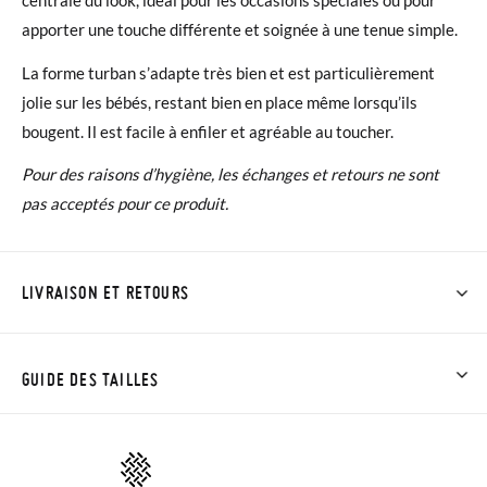
apporter une touche différente et soignée à une tenue simple.
La forme turban s’adapte très bien et est particulièrement
jolie sur les bébés, restant bien en place même lorsqu’ils
bougent. Il est facile à enfiler et agréable au toucher.
Pour des raisons d’hygiène, les échanges et retours ne sont
pas acceptés pour ce produit.
LIVRAISON ET RETOURS
Chez Pisamonas, la livraison est gratuite dès 30 €. Pour les
commandes inférieures à 30 €, la livraison standard coûte
GUIDE DES TAILLES
3,95 € et prendra de 4 à 5 jours ouvrables pour arriver par
coursier. Veuillez noter que la commande doit être passée
avant 15h, sinon elle sera expédiée le lendemain.