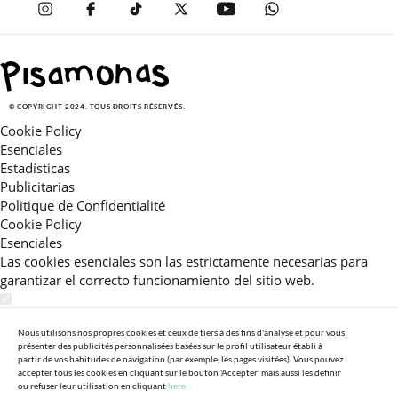
© COPYRIGHT 2024. TOUS DROITS RÉSERVÉS.
Cookie Policy
Esenciales
Estadísticas
Publicitarias
Politique de Confidentialité
Cookie Policy
Esenciales
Las cookies esenciales son las estrictamente necesarias para
garantizar el correcto funcionamiento del sitio web.
Estadísticas
Estas cookies nos permiten ofrecerle una experiencia en el sitio
Nous utilisons nos propres cookies et ceux de tiers à des fins d'analyse et pour vous
présenter des publicités personnalisées basées sur le profil utilisateur établi à
adaptada a su navegación (recomendaciones de producto
partir de vos habitudes de navigation (par exemple, les pages visitées). Vous pouvez
personalizadas, énfasis en categorías frecuentemente
accepter tous les cookies en cliquant sur le bouton 'Accepter' mais aussi les définir
ou refuser leur utilisation en cliquant
here.
consultadas, etc).Al activar esta cookie, nos ayuda a mejorar aún