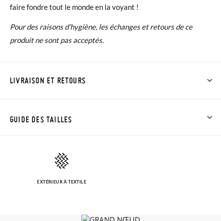
faire fondre tout le monde en la voyant !
Pour des raisons d’hygiène, les échanges et retours de ce
produit ne sont pas acceptés.
LIVRAISON ET RETOURS
Chez Pisamonas, la livraison est gratuite dès 30 €. Pour les
commandes inférieures à 30 €, la livraison standard coûte
GUIDE DES TAILLES
3,95 € et prendra de 4 à 5 jours ouvrables pour arriver par
coursier. Veuillez noter que la commande doit être passée
avant 15h, sinon elle sera expédiée le lendemain.
EXTÉRIEUR À TEXTILE
Si vos chaussures arrivent et ne correspondent pas tout à fait
à ce que vous recherchiez, vous pouvez facilement demander
un retour gratuit.