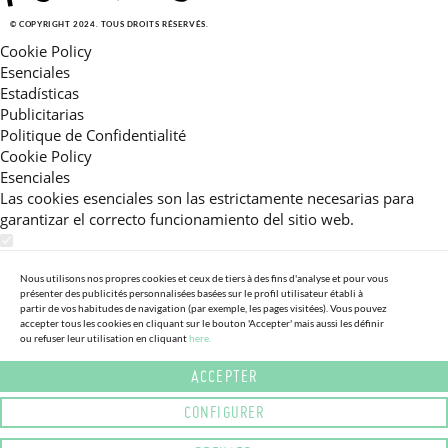
© COPYRIGHT 2024. TOUS DROITS RÉSERVÉS.
Cookie Policy
Esenciales
Estadísticas
Publicitarias
Politique de Confidentialité
Cookie Policy
Esenciales
Las cookies esenciales son las estrictamente necesarias para
garantizar el correcto funcionamiento del sitio web.
Estadísticas
Estas cookies nos permiten ofrecerle una experiencia en el sitio
Nous utilisons nos propres cookies et ceux de tiers à des fins d'analyse et pour vous
présenter des publicités personnalisées basées sur le profil utilisateur établi à
adaptada a su navegación (recomendaciones de producto
partir de vos habitudes de navigation (par exemple, les pages visitées). Vous pouvez
personalizadas, énfasis en categorías frecuentemente
accepter tous les cookies en cliquant sur le bouton 'Accepter' mais aussi les définir
ou refuser leur utilisation en cliquant
here.
consultadas, etc).Al activar esta cookie, nos ayuda a mejorar aún
más su experiencia.
ACCEPTER
Publicitarias
CONFIGURER
Estas cookies permiten a nuestros socios publicitarios enviarle
mensajes específicos y personalizados.