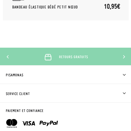
10,95€
BANDEAU ÉLASTIQUE BÉBÉ PETIT NŒUD
RETOURS GRATUITS
PISAMONAS
QUI SOMMES-NOUS?
ACHETER DES CHAUSSURES PISAMONAS
SERVICE CLIENT
OÙ EST MA COMMANDE?
LIVRAISON ET RETOURS
DEMANDER RETOUR
CLUB PISAMONAS
PAIEMENT ET CONFIANCE
CONTACT
BLOG & NEWS
HORAIRES
AVIS LÉGAL, CONFIDENCIALITÉ ET COOKIES