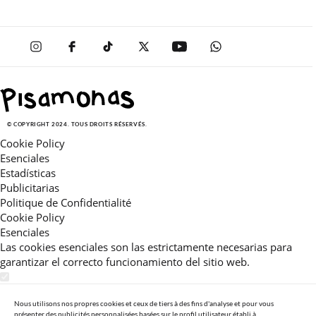
© COPYRIGHT 2024. TOUS DROITS RÉSERVÉS.
Cookie Policy
Esenciales
Estadísticas
Publicitarias
Politique de Confidentialité
Cookie Policy
Esenciales
Las cookies esenciales son las estrictamente necesarias para
garantizar el correcto funcionamiento del sitio web.
Estadísticas
Estas cookies nos permiten ofrecerle una experiencia en el sitio
Nous utilisons nos propres cookies et ceux de tiers à des fins d'analyse et pour vous
présenter des publicités personnalisées basées sur le profil utilisateur établi à