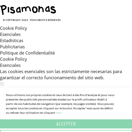
© COPYRIGHT 2024. TOUS DROITS RÉSERVÉS.
Cookie Policy
Esenciales
Estadísticas
Publicitarias
Politique de Confidentialité
Cookie Policy
Esenciales
Las cookies esenciales son las estrictamente necesarias para
garantizar el correcto funcionamiento del sitio web.
Estadísticas
Estas cookies nos permiten ofrecerle una experiencia en el sitio
Nous utilisons nos propres cookies et ceux de tiers à des fins d'analyse et pour vous
présenter des publicités personnalisées basées sur le profil utilisateur établi à
adaptada a su navegación (recomendaciones de producto
partir de vos habitudes de navigation (par exemple, les pages visitées). Vous pouvez
personalizadas, énfasis en categorías frecuentemente
accepter tous les cookies en cliquant sur le bouton 'Accepter' mais aussi les définir
ou refuser leur utilisation en cliquant
here.
consultadas, etc).Al activar esta cookie, nos ayuda a mejorar aún
más su experiencia.
ACCEPTER
Publicitarias