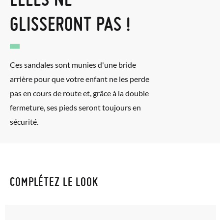
pour l'achat. Une étiquette de retour sera alors envoyée
GLISSERONT PAS !
automatiquement dans votre boîte de réception.
Pour échanger un article, veuillez renvoyer votre paire
d'origine en utilisant l'étiquette fournie dans n'importe quel
Ces sandales sont munies d'une bride
bureau de poste Francia Colissimo et passer une nouvelle
arrière pour que votre enfant ne les perde
commande pour la pointure ou le modèle souhaité.
pas en cours de route et, grâce à la double
fermeture, ses pieds seront toujours en
sécurité.
COMPLÉTEZ LE LOOK