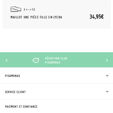
2
12
34,95€
MAILLOT UNE PIÈCE FILLE EN LYCRA
RÉDUCTION CLUB
PISAMONAS
PISAMONAS
QUI SOMMES-NOUS?
ACHETER DES CHAUSSURES PISAMONAS
SERVICE CLIENT
OÙ EST MA COMMANDE?
LIVRAISON ET RETOURS
DEMANDER RETOUR
CLUB PISAMONAS
PAIEMENT ET CONFIANCE