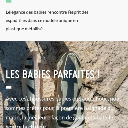
L’élégance des babies rencontre l’esprit des
espadrilles dans ce modèle unique en
plastique métallisé.
LES BABIES PARFAITES !
Avec ces chaussures babies en caoutchouc, nous
sommes prêtes pour la première baignade du
matin, la meilleure façon de gagner la bataille
contre la chaleur.