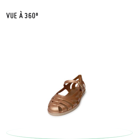
avant 15h, sinon elle sera expédiée le lendemain.
VUE À 360º
Si vos chaussures arrivent et ne correspondent pas tout à fait
à ce que vous recherchiez, vous pouvez facilement demander
un retour gratuit.
Si vous avez un compte, connectez-vous simplement pour
lancer la procédure. Si vous avez passé commande en tant
qu'invité, veuillez vous rendre sur notre page
Retours
et saisir
votre numéro de commande ainsi que l'adresse e-mail utilisée
pour l'achat. Une étiquette de retour sera alors envoyée
automatiquement dans votre boîte de réception.
Pour échanger un article, veuillez renvoyer votre paire
d'origine en utilisant l'étiquette fournie dans n'importe quel
bureau de poste Francia Colissimo et passer une nouvelle