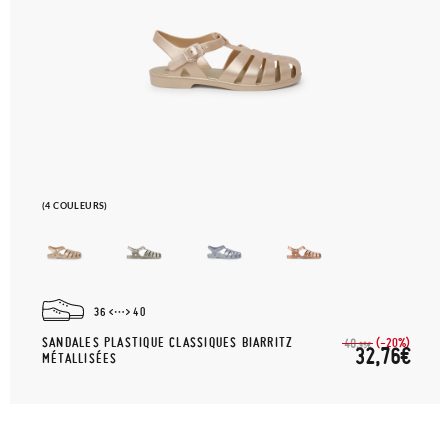
(4 COULEURS)
36
40
SANDALES PLASTIQUE CLASSIQUES BIARRITZ
(-20%)
40,
95€
32,76€
MÉTALLISÉES