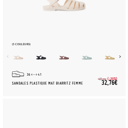
(5 COULEURS)
36
41
(-20%)
40,
95€
32,76€
SANDALES PLASTIQUE MAT BIARRITZ FEMME