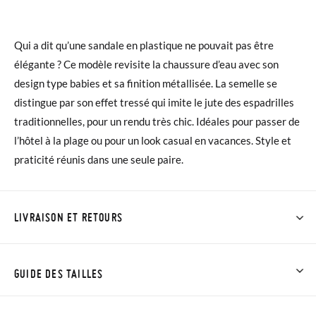
Qui a dit qu’une sandale en plastique ne pouvait pas être
élégante ? Ce modèle revisite la chaussure d’eau avec son
design type babies et sa finition métallisée. La semelle se
distingue par son effet tressé qui imite le jute des espadrilles
traditionnelles, pour un rendu très chic. Idéales pour passer de
l’hôtel à la plage ou pour un look casual en vacances. Style et
praticité réunis dans une seule paire.
LIVRAISON ET RETOURS
Chez Pisamonas, la livraison est gratuite dès 30 €. Pour les
commandes inférieures à 30 €, la livraison standard coûte
GUIDE DES TAILLES
3,95 € et prendra de 4 à 5 jours ouvrables pour arriver par
coursier. Veuillez noter que la commande doit être passée