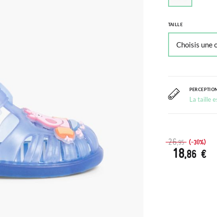
TAILLE
PERCEPTION
La taille 
26
(-30%)
,95
18
,86 €