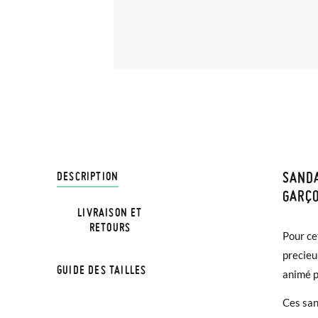
SANDA
LIVRA
DESCRIPTION
GARÇO
LIVRAISON ET
Chez Pi
RETOURS
NOTE: L
Pour ce
3,95 € 
chaussu
precieu
avant 1
GUIDE DES TAILLES
semelle
animé p
Si vos 
Ces san
demande