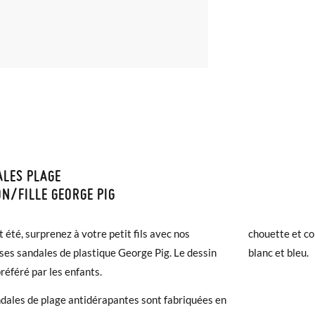
LES PLAGE
ISON ET RETOURS
N/FILLE GEORGE PIG
samonas, la livraison est gratuite dès 30 €. Pour les commandes infér
es mesures du tableau valent uniquement pour ce modèle et la taille 
t été, surprenez à votre petit fils avec nos
chouette et co
et prendra de 4 à 5 jours ouvrables pour arriver par coursier. Veuill
re, pour comparer la mesure du pied de votre enfant ou la semelle int
ses sandales de plastique George Pig. Le dessin
blanc et bleu.
5h, sinon elle sera expédiée le lendemain.
 extérieure).
référé par les enfants.
chaussures arrivent et ne correspondent pas tout à fait à ce que vous
dales de plage antidérapantes sont fabriquées en
r un retour gratuit.