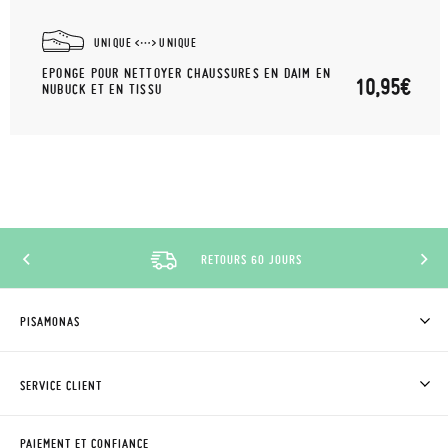
UNIQUE
UNIQUE
EPONGE POUR NETTOYER CHAUSSURES EN DAIM EN
10,95€
NUBUCK ET EN TISSU
RETOURS 60 JOURS
PISAMONAS
QUI SOMMES-NOUS?
ACHETER DES CHAUSSURES PISAMONAS
SERVICE CLIENT
OÙ EST MA COMMANDE?
LIVRAISON ET RETOURS
DEMANDER RETOUR
CLUB PISAMONAS
PAIEMENT ET CONFIANCE