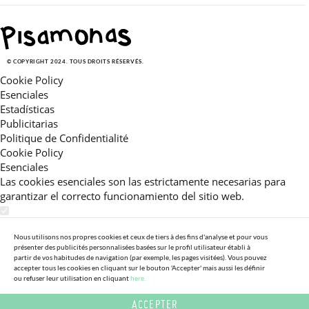
© COPYRIGHT 2024. TOUS DROITS RÉSERVÉS.
Cookie Policy
Esenciales
Estadísticas
Publicitarias
Politique de Confidentialité
Cookie Policy
Esenciales
Las cookies esenciales son las estrictamente necesarias para
garantizar el correcto funcionamiento del sitio web.
Estadísticas
Estas cookies nos permiten ofrecerle una experiencia en el sitio
Nous utilisons nos propres cookies et ceux de tiers à des fins d'analyse et pour vous
présenter des publicités personnalisées basées sur le profil utilisateur établi à
adaptada a su navegación (recomendaciones de producto
partir de vos habitudes de navigation (par exemple, les pages visitées). Vous pouvez
personalizadas, énfasis en categorías frecuentemente
accepter tous les cookies en cliquant sur le bouton 'Accepter' mais aussi les définir
consultadas, etc).Al activar esta cookie, nos ayuda a mejorar aún
ou refuser leur utilisation en cliquant
here.
más su experiencia.
ACCEPTER