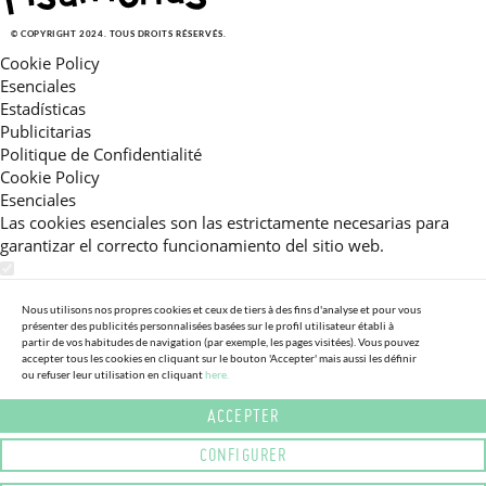
© COPYRIGHT 2024. TOUS DROITS RÉSERVÉS.
Cookie Policy
Esenciales
Estadísticas
Publicitarias
Politique de Confidentialité
Cookie Policy
Esenciales
Las cookies esenciales son las estrictamente necesarias para
garantizar el correcto funcionamiento del sitio web.
Estadísticas
Estas cookies nos permiten ofrecerle una experiencia en el sitio
Nous utilisons nos propres cookies et ceux de tiers à des fins d'analyse et pour vous
présenter des publicités personnalisées basées sur le profil utilisateur établi à
adaptada a su navegación (recomendaciones de producto
partir de vos habitudes de navigation (par exemple, les pages visitées). Vous pouvez
personalizadas, énfasis en categorías frecuentemente
accepter tous les cookies en cliquant sur le bouton 'Accepter' mais aussi les définir
consultadas, etc).Al activar esta cookie, nos ayuda a mejorar aún
ou refuser leur utilisation en cliquant
here.
más su experiencia.
ACCEPTER
Publicitarias
CONFIGURER
Estas cookies permiten a nuestros socios publicitarios enviarle