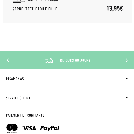
13,95€
SERRE-TÊTE ÉTOILE FILLE
RETOURS 60 JOURS
PISAMONAS
QUI SOMMES-NOUS?
ACHETER DES CHAUSSURES PISAMONAS
SERVICE CLIENT
OÙ EST MA COMMANDE?
LIVRAISON ET RETOURS
DEMANDER RETOUR
CLUB PISAMONAS
PAIEMENT ET CONFIANCE
CONTACT
BLOG & NEWS
HORAIRES
AVIS LÉGAL, CONFIDENCIALITÉ ET COOKIES