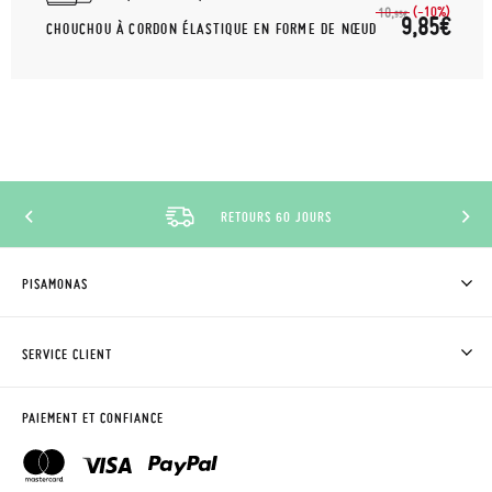
(-10%)
10,
95€
9,85€
CHOUCHOU À CORDON ÉLASTIQUE EN FORME DE NŒUD
RETOURS 60 JOURS
PISAMONAS
QUI SOMMES-NOUS?
ACHETER DES CHAUSSURES PISAMONAS
SERVICE CLIENT
OÙ EST MA COMMANDE?
LIVRAISON ET RETOURS
DEMANDER RETOUR
CLUB PISAMONAS
PAIEMENT ET CONFIANCE
CONTACT
BLOG & NEWS
HORAIRES
AVIS LÉGAL, CONFIDENCIALITÉ ET COOKIES