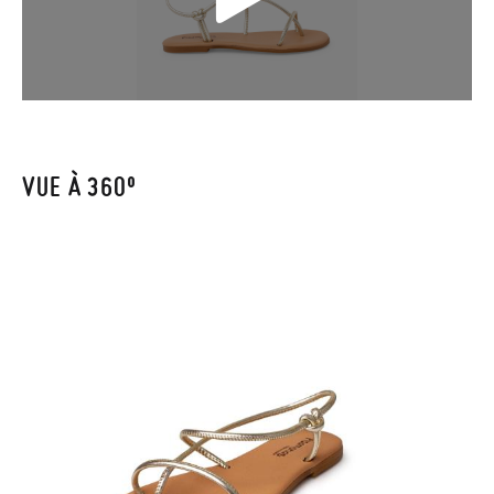
lancer la procédure. Si vous avez passé commande en tant
qu'invité, veuillez vous rendre sur notre page
Retours
et saisir
votre numéro de commande ainsi que l'adresse e-mail utilisée
pour l'achat. Une étiquette de retour sera alors envoyée
automatiquement dans votre boîte de réception.
VUE À 360º
Pour échanger un article, veuillez renvoyer votre paire
d'origine en utilisant l'étiquette fournie dans n'importe quel
bureau de poste Francia Colissimo et passer une nouvelle
commande pour la pointure ou le modèle souhaité.