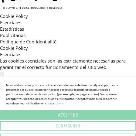
© COPYRIGHT 2024. TOUS DROITS RÉSERVÉS.
Cookie Policy
Esenciales
Estadísticas
Publicitarias
Politique de Confidentialité
Cookie Policy
Esenciales
Las cookies esenciales son las estrictamente necesarias para
garantizar el correcto funcionamiento del sitio web.
Estadísticas
Estas cookies nos permiten ofrecerle una experiencia en el sitio
Nous utilisons nos propres cookies et ceux de tiers à des fins d'analyse et pour vous
présenter des publicités personnalisées basées sur le profil utilisateur établi à
adaptada a su navegación (recomendaciones de producto
partir de vos habitudes de navigation (par exemple, les pages visitées). Vous pouvez
personalizadas, énfasis en categorías frecuentemente
accepter tous les cookies en cliquant sur le bouton 'Accepter' mais aussi les définir
ou refuser leur utilisation en cliquant
here.
consultadas, etc).Al activar esta cookie, nos ayuda a mejorar aún
más su experiencia.
ACCEPTER
Publicitarias
CONFIGURER
Estas cookies permiten a nuestros socios publicitarios enviarle
mensajes específicos y personalizados.