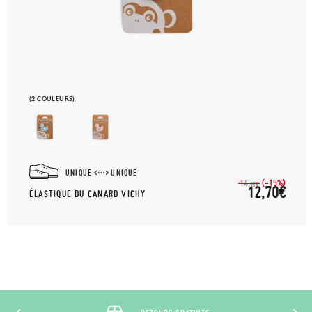
(2 COULEURS)
UNIQUE
UNIQUE
(-15%)
14,
95€
12,70€
ÉLASTIQUE DU CANARD VICHY