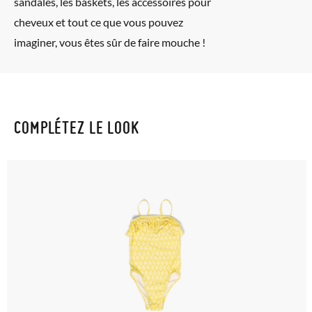
sandales, les baskets, les accessoires pour
bureau de poste Francia Colissimo et passer une nouvelle
cheveux et tout ce que vous pouvez
commande pour la pointure ou le modèle souhaité.
imaginer, vous êtes sûr de faire mouche !
COMPLÉTEZ LE LOOK