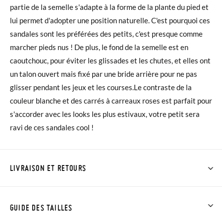
partie de la semelle s'adapte à la forme de la plante du pied et
lui permet d'adopter une position naturelle. C'est pourquoi ces
sandales sont les préférées des petits, c'est presque comme
marcher pieds nus ! De plus, le fond de la semelle est en
caoutchouc, pour éviter les glissades et les chutes, et elles ont
un talon ouvert mais fixé par une bride arrière pour ne pas
glisser pendant les jeux et les courses.Le contraste de la
couleur blanche et des carrés à carreaux roses est parfait pour
s'accorder avec les looks les plus estivaux, votre petit sera
ravi de ces sandales cool !
LIVRAISON ET RETOURS
Chez Pisamonas, la livraison est gratuite dès 30 €. Pour les
commandes inférieures à 30 €, la livraison standard coûte
GUIDE DES TAILLES
3,95 € et prendra de 4 à 5 jours ouvrables pour arriver par