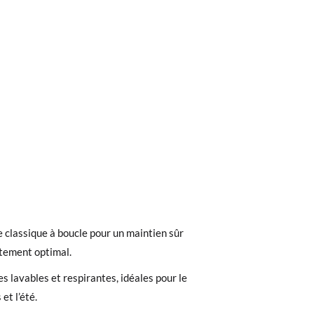
ieures à 30 €, la livraison standard coûte
ior interior do sapato. Pode comparar com
 classique à boucle pour un maintien sûr
ez noter que la commande doit être passée
s não com a solaexterior.
stement optimal.
s lavables et respirantes, idéales pour le
 recherchiez, vous pouvez facilement
et l’été.