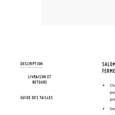
SALOM
LIVRA
DESCRIPTION
FERME
LIVRAISON ET
Chez Pi
NOTA: a
RETOURS
Ch
3,95 € 
a medid
pou
avant 1
GUIDE DES TAILLES
pr
Sapato 
Si vos 
Se
demande