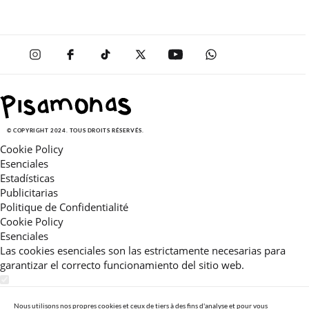
© COPYRIGHT 2024. TOUS DROITS RÉSERVÉS.
Cookie Policy
Esenciales
Estadísticas
Publicitarias
Politique de Confidentialité
Cookie Policy
Esenciales
Las cookies esenciales son las estrictamente necesarias para
garantizar el correcto funcionamiento del sitio web.
Estadísticas
Estas cookies nos permiten ofrecerle una experiencia en el sitio
Nous utilisons nos propres cookies et ceux de tiers à des fins d'analyse et pour vous