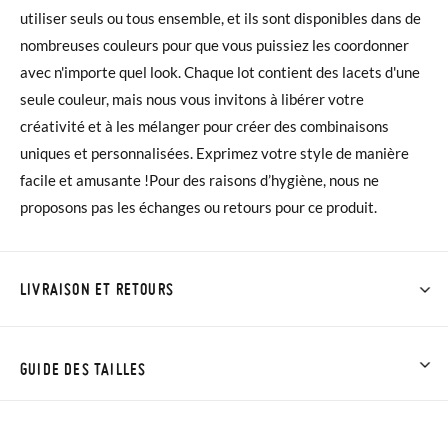
utiliser seuls ou tous ensemble, et ils sont disponibles dans de
nombreuses couleurs pour que vous puissiez les coordonner
avec n'importe quel look. Chaque lot contient des lacets d'une
seule couleur, mais nous vous invitons à libérer votre
créativité et à les mélanger pour créer des combinaisons
uniques et personnalisées. Exprimez votre style de manière
facile et amusante !Pour des raisons d’hygiène, nous ne
proposons pas les échanges ou retours pour ce produit.
LIVRAISON ET RETOURS
Chez Pisamonas, la livraison est gratuite dès 30 €. Pour les
commandes inférieures à 30 €, la livraison standard coûte
GUIDE DES TAILLES
3,95 € et prendra de 4 à 5 jours ouvrables pour arriver par
coursier. Veuillez noter que la commande doit être passée