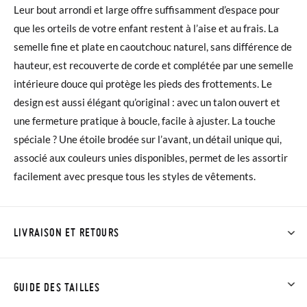
Leur bout arrondi et large offre suffisamment d’espace pour
que les orteils de votre enfant restent à l’aise et au frais. La
semelle fine et plate en caoutchouc naturel, sans différence de
hauteur, est recouverte de corde et complétée par une semelle
intérieure douce qui protège les pieds des frottements. Le
design est aussi élégant qu’original : avec un talon ouvert et
une fermeture pratique à boucle, facile à ajuster. La touche
spéciale ? Une étoile brodée sur l’avant, un détail unique qui,
associé aux couleurs unies disponibles, permet de les assortir
facilement avec presque tous les styles de vêtements.
LIVRAISON ET RETOURS
Chez Pisamonas, la livraison est gratuite dès 30 €. Pour les
commandes inférieures à 30 €, la livraison standard coûte
GUIDE DES TAILLES
3,95 € et prendra de 4 à 5 jours ouvrables pour arriver par