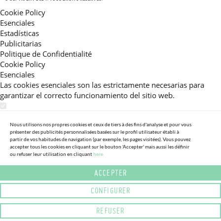
Cookie Policy
Esenciales
Estadísticas
Publicitarias
Politique de Confidentialité
Cookie Policy
Esenciales
Las cookies esenciales son las estrictamente necesarias para
garantizar el correcto funcionamiento del sitio web.
Estadísticas
Estas cookies nos permiten ofrecerle una experiencia en el sitio
Nous utilisons nos propres cookies et ceux de tiers à des fins d'analyse et pour vous
présenter des publicités personnalisées basées sur le profil utilisateur établi à
adaptada a su navegación (recomendaciones de producto
partir de vos habitudes de navigation (par exemple, les pages visitées). Vous pouvez
personalizadas, énfasis en categorías frecuentemente
accepter tous les cookies en cliquant sur le bouton 'Accepter' mais aussi les définir
ou refuser leur utilisation en cliquant
here.
consultadas, etc).Al activar esta cookie, nos ayuda a mejorar aún
más su experiencia.
ACCEPTER
Publicitarias
CONFIGURER
Estas cookies permiten a nuestros socios publicitarios enviarle
mensajes específicos y personalizados.
REFUSER