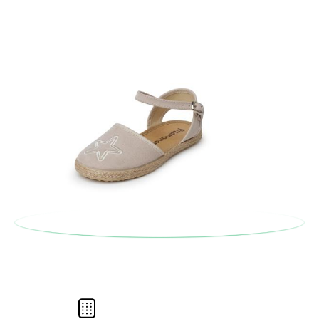
bureau de poste Francia Colissimo et passer une nouvelle
SEMELLE
6,40
6,50
6,60
6,80
7,20
7,30
7,40
7,50
7,60
commande pour la pointure ou le modèle souhaité.
(CM)