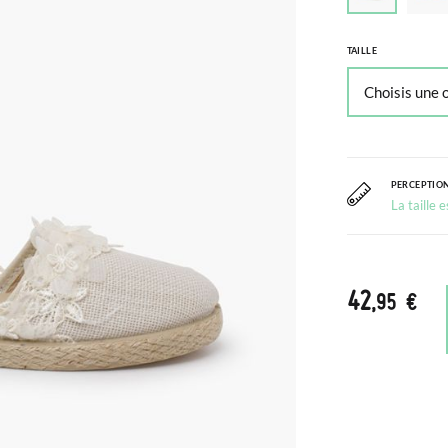
TAILLE
PERCEPTION
La taille 
42
,95 €