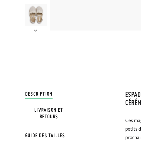
ESPAD
LIVRA
DESCRIPTION
CÉRÉ
LIVRAISON ET
Chez Pi
RETOURS
Ces mag
le rest
3,95 € 
petits 
antidéra
avant 1
GUIDE DES TAILLES
prochai
à cette 