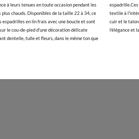
nce à leurs tenues en toute occasion pendant les
lle.Ces espadrilles pour filles sont doublées de
chaussures arrivent et ne correspondent pas tout à fait à ce que vous
22
23
24
25
26
27
28
29
s plus chauds. Disponibles de la taille 22 à 34, ce
 à l'intérieur, elles ont une semelle intérieure en
r un retour gratuit.
s espadrilles en lin frais avec une boucle et sont
 le talon est recouvert et rembourré ; parce que
13,8
14,5
15,2
15,9
16,6
17,3
18,0
18,6
sur le cou-de-pied d'une décoration délicate
l'élégance et l
 avez un compte, connectez-vous simplement pour lancer la procédur
nt dentelle, tulle et fleurs, dans le même ton que
té, veuillez vous rendre sur notre page
Retours
et saisir votre numéro
e pour l'achat. Une étiquette de retour sera alors envoyée automatiq
hanger un article, veuillez renvoyer votre paire d'origine en utilisant 
de poste Francia Colissimo et passer une nouvelle commande pour la 