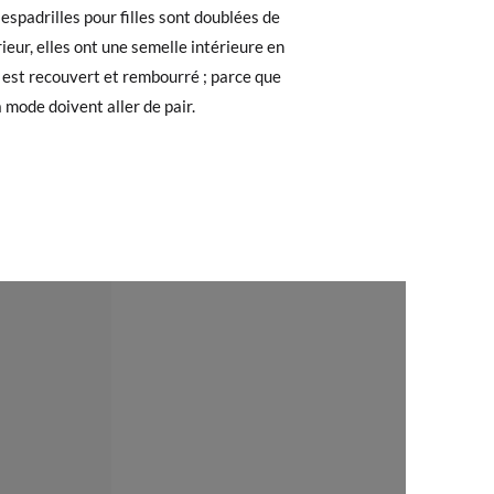
 recherchiez, vous pouvez facilement
30
31
32
33
34
19,2
19,8
20,3
21,1
21,8
a mode doivent aller de pair.
e. Si vous avez passé commande en tant
 de commande ainsi que l'adresse e-mail
uement dans votre boîte de réception.
l'étiquette fournie dans n'importe quel
pointure ou le modèle souhaité.