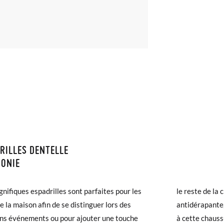
RILLES DENTELLE
ISON ET RETOURS
MONIE
samonas, la livraison est gratuite dès 30 €. Pour les commandes infér
nifiques espadrilles sont parfaites pour les
e de la chaussure.La semelle est en gomme
et prendra de 4 à 5 jours ouvrables pour arriver par coursier. Veuill
de la maison afin de se distinguer lors des
pante, mais possède une bande de jute qui donne
5h, sinon elle sera expédiée le lendemain.
ns événements ou pour ajouter une touche
chaussure une finition très originale de type