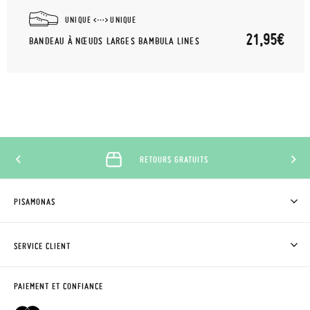
UNIQUE
UNIQUE
21,95€
BANDEAU À NŒUDS LARGES BAMBULA LINES
RETOURS GRATUITS
PISAMONAS
QUI SOMMES-NOUS?
ACHETER DES CHAUSSURES PISAMONAS
SERVICE CLIENT
OÙ EST MA COMMANDE?
LIVRAISON ET RETOURS
DEMANDER RETOUR
CLUB PISAMONAS
PAIEMENT ET CONFIANCE
CONTACT
BLOG & NEWS