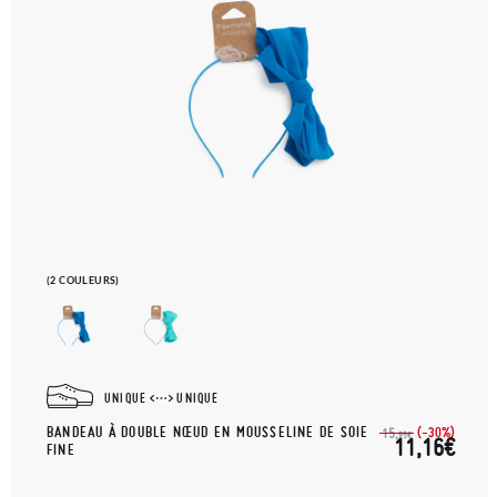
(2 COULEURS)
UNIQUE
UNIQUE
BANDEAU À DOUBLE NŒUD EN MOUSSELINE DE SOIE
(-30%)
15,
95€
11,16€
FINE