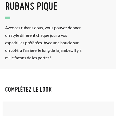
votre numéro de commande ainsi que l'adresse e-mail utilisée
RUBANS PIQUE
pour l'achat. Une étiquette de retour sera alors envoyée
automatiquement dans votre boîte de réception.
Avec ces rubans doux, vous pouvez donner
Pour échanger un article, veuillez renvoyer votre paire
un style différent chaque jour à vos
d'origine en utilisant l'étiquette fournie dans n'importe quel
espadrilles préférées. Avec une boucle sur
bureau de poste Francia Colissimo et passer une nouvelle
un côté, à l'arrière, le long de la jambe... Il y a
commande pour la pointure ou le modèle souhaité.
mille façons de les porter !
COMPLÉTEZ LE LOOK