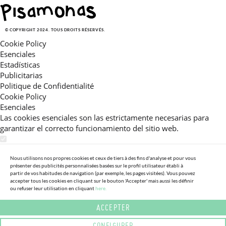
© COPYRIGHT 2024. TOUS DROITS RÉSERVÉS.
Cookie Policy
Esenciales
Estadísticas
Publicitarias
Politique de Confidentialité
Cookie Policy
Esenciales
Las cookies esenciales son las estrictamente necesarias para
garantizar el correcto funcionamiento del sitio web.
Estadísticas
Estas cookies nos permiten ofrecerle una experiencia en el sitio
Nous utilisons nos propres cookies et ceux de tiers à des fins d'analyse et pour vous
présenter des publicités personnalisées basées sur le profil utilisateur établi à
adaptada a su navegación (recomendaciones de producto
partir de vos habitudes de navigation (par exemple, les pages visitées). Vous pouvez
personalizadas, énfasis en categorías frecuentemente
accepter tous les cookies en cliquant sur le bouton 'Accepter' mais aussi les définir
ou refuser leur utilisation en cliquant
here.
consultadas, etc).Al activar esta cookie, nos ayuda a mejorar aún
más su experiencia.
ACCEPTER
Publicitarias
CONFIGURER