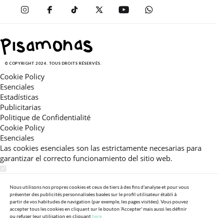
© COPYRIGHT 2024. TOUS DROITS RÉSERVÉS.
Cookie Policy
Esenciales
Estadísticas
Publicitarias
Politique de Confidentialité
Cookie Policy
Esenciales
Las cookies esenciales son las estrictamente necesarias para
garantizar el correcto funcionamiento del sitio web.
Estadísticas
Estas cookies nos permiten ofrecerle una experiencia en el sitio
Nous utilisons nos propres cookies et ceux de tiers à des fins d'analyse et pour vous
présenter des publicités personnalisées basées sur le profil utilisateur établi à
adaptada a su navegación (recomendaciones de producto
partir de vos habitudes de navigation (par exemple, les pages visitées). Vous pouvez
personalizadas, énfasis en categorías frecuentemente
accepter tous les cookies en cliquant sur le bouton 'Accepter' mais aussi les définir
ou refuser leur utilisation en cliquant
here.