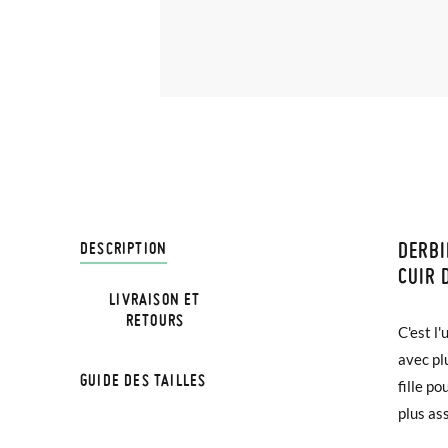
DERBI
LIVRA
DESCRIPTION
CUIR 
LIVRAISON ET
Chez Pi
RETOURS
C'est l
3,95 € 
avec pl
avant 1
GUIDE DES TAILLES
fille p
TAILLE
plus as
Si vos 
demande