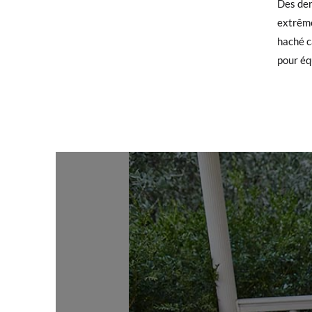
Des der
CM
extrême
Si vous
haché c
qu'invi
pour équ
utilisé
Pour éc
bureau 