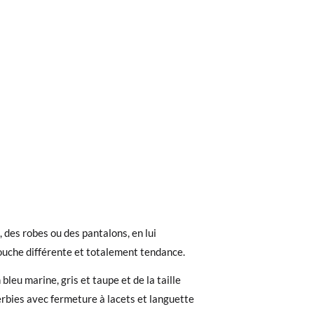
ieures à 30 €, la livraison standard coûte
, des robes ou des pantalons, en lui
ez noter que la commande doit être passée
ouche différente et totalement tendance.
bleu marine, gris et taupe et de la taille
35
36
37
38
39
 recherchiez, vous pouvez facilement
erbies avec fermeture à lacets et languette