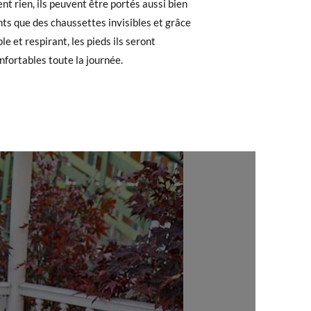
nt rien, ils peuvent être portés aussi bien
8
22,5
23,1
23,8
24,4
25,1
nts que des chaussettes invisibles et grâce
e. Si vous avez passé commande en tant
ple et respirant, les pieds ils seront
 de commande ainsi que l'adresse e-mail
nfortables toute la journée.
uement dans votre boîte de réception.
l'étiquette fournie dans n'importe quel
pointure ou le modèle souhaité.