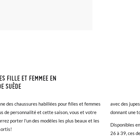
ES FILLE ET FEMMEE EN
ISON ET RETOURS
DE SUÈDE
samonas, la livraison est gratuite dès 30 €. Pour les commandes infér
'une des chaussures habillées pour filles et femmes
avec des jupes
et prendra de 4 à 5 jours ouvrables pour arriver par coursier. Veuill
us de personnalité et cette saison, vous et votre
donnant une t
5h, sinon elle sera expédiée le lendemain.
ourrez porter l'un des modèles les plus beaux et les
Disponibles en 
26
27
28
29
30
31
32
33
34
sortis!
chaussures arrivent et ne correspondent pas tout à fait à ce que vous
26 à 39, ces d
r un retour gratuit.