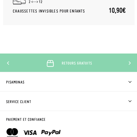
2
12
10,90€
CHAUSSETTES INVISIBLES POUR ENFANTS
RETOURS GRATUITS
PISAMONAS
QUI SOMMES-NOUS?
ACHETER DES CHAUSSURES PISAMONAS
SERVICE CLIENT
OÙ EST MA COMMANDE?
LIVRAISON ET RETOURS
DEMANDER RETOUR
CLUB PISAMONAS
PAIEMENT ET CONFIANCE
CONTACT
BLOG & NEWS