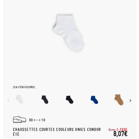
(16 COULEURS)
00
10
CHAUSSETTES COURTES COULEURS UNIES CONDOR
(-15%)
9,
50€
8,07€
ÉTÉ