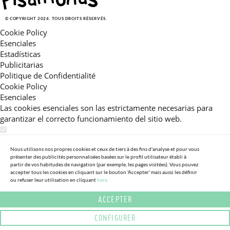
© COPYRIGHT 2024. TOUS DROITS RÉSERVÉS.
Cookie Policy
Esenciales
Estadísticas
Publicitarias
Politique de Confidentialité
Cookie Policy
Esenciales
Las cookies esenciales son las estrictamente necesarias para
garantizar el correcto funcionamiento del sitio web.
Estadísticas
Estas cookies nos permiten ofrecerle una experiencia en el sitio
Nous utilisons nos propres cookies et ceux de tiers à des fins d'analyse et pour vous
présenter des publicités personnalisées basées sur le profil utilisateur établi à
adaptada a su navegación (recomendaciones de producto
partir de vos habitudes de navigation (par exemple, les pages visitées). Vous pouvez
personalizadas, énfasis en categorías frecuentemente
accepter tous les cookies en cliquant sur le bouton 'Accepter' mais aussi les définir
consultadas, etc).Al activar esta cookie, nos ayuda a mejorar aún
ou refuser leur utilisation en cliquant
here.
más su experiencia.
ACCEPTER
Publicitarias
CONFIGURER
Estas cookies permiten a nuestros socios publicitarios enviarle